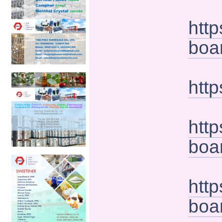
htt
boa
http
http
boa
htt
boa