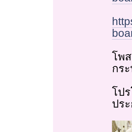
htt
boa
โพส
กระท
โปรโ
ประ