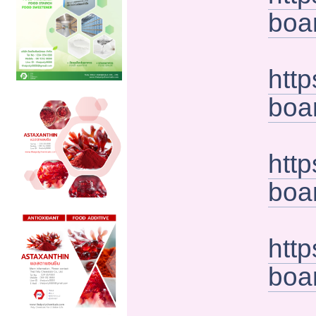
boa
htt
boa
http
boa
http
boa