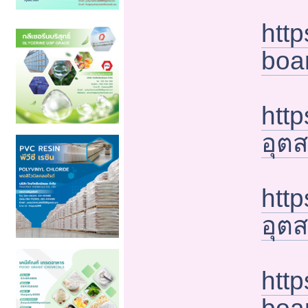
http
boa
http
อุต
http
อุต
htt