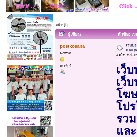
หน้า: [
1
]
ผู้เขียน
หัวข้อ: เ
ครั้ง)
เวบบอ
postkosana
และ yo
Newbie
«
เมื่อ:
วันที่ 1
กระทู้: 4
เว็
เว็บ
โฆษ
โปร
รวม
และ