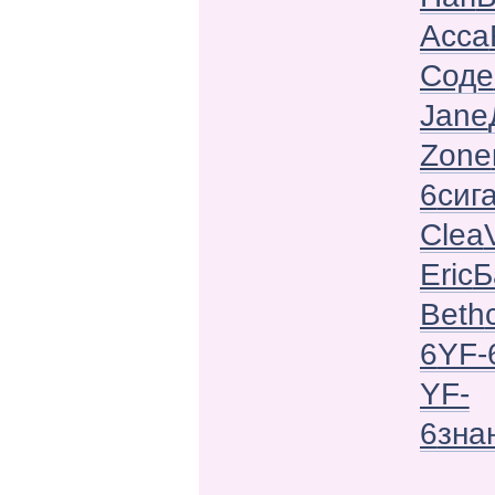
Acca
Соде
Jane
Zone
6
сиг
Clea
Eric
Б
Beth
6
YF-
YF-
6
зна