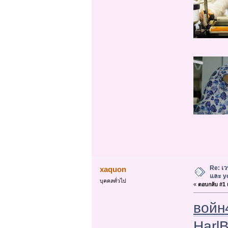
Re: เ
xaquon
และ yo
บุคคลทั่วไป
«
ตอบกลับ #1 เ
войн
Harl
B