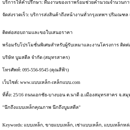
บริการให้คำปรึกษา: ทีมงานของเราพร้อมช่วยคำนวณจำนวนการใ
จัดส่งรวดเร็ว: บริการส่งสินค้าถึงหน้างานทั่วกรุงเทพฯ ปริมณฑล
ติดต่อสอบถามและขอใบเสนอราคา
พร้อมรับโปรโมชั่นพิเศษสำหรับผู้รับเหมาและงานโครงการ ติดต่อเ
บริษัท บูมสตีล จำกัด (สมุทรสาคร)
โทรศัพท์: 095-556-9545 (คุณสีฟ้า)
เว็บไซต์: www.แบบเหล็ก-เหล็กแบบ.com
ที่ตั้ง: 25/16 ถนนเอกชัย-บางบอน ต.นาดี อ.เมืองสมุทรสาคร จ.ส
"นึกถึงแบบเหล็กคุณภาพ นึกถึงบูมสตีล"
Keywords: แบบเหล็ก, ขายแบบเหล็ก, เช่าแบบเหล็ก, แบบเหล็กห