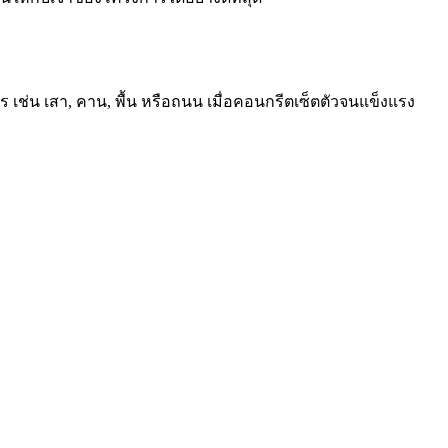
เช่น เสา, คาน, พื้น หรือถนน เมื่อคอนกรีตเซ็ตตัวจนแข็งแรง