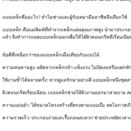
แบบเหล็กคืออะไร? ทำไมช่างและผู้รับเหมามืออาชีพจึงเลือกใช้
แบบเหล็ก คือแม่พิมพ์ที่ทำจากเหล็กแผ่นคุณภาพสูง นำมาประกอบกั
แล้ว จึงทำการถอดแบบเหล็กออกเพื่อให้ได้ผิวคอนกรีตที่เรียบเน
ข้อดีที่เหนือกว่าของแบบเหล็กเมื่อเทียบกับแบบไม้
ความทนทานสูง: ผลิตจากเหล็กกล้า แข็งแรง ไม่บิดงอหรือแตกหัก
ใช้งานซ้ำได้หลายครั้ง: หากดูแลรักษาอย่างดี แบบเหล็กหนึ่ง
ผิวคอนกรีตเรียบเนียน: แบบเหล็กช่วยให้ผิวงานออกมาสวยงาม ล
ความแม่นยำ: ได้ขนาดโครงสร้างที่ตรงตามแบบเป๊ะ ลดโอกาสเกิ
ความรวดเร็ว: ประกอบง่ายและรื้อถอนสะดวก ช่วยประหยัดเวล