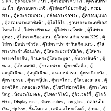
5 นิ้ว , ตู้ครอบพระ 7 นิ้ว , ตู้ครอบพระ 9 นิ้ว , ตู้ครอบพระ
12 นิ้ว , ตู้ครอบพระเกจิ , ตู้ใส่ดอกไม้ประดิษฐ์ , ครอบ
พระ , ตู้พระกรอบพระ , กล่องกระจกพระ , ตู้ครอบบุษบก
, ตู้ครอบพระเสาชิงช้า , ตู้ใส่ไอ้ไข่ , ฐานรองพระเคพีเอส
ไทยสไตล์ , ใส่พระพิฆเนศ , ตู้ใส่พระสุโขทัย , ตู้ใส่พระ
อู่ทอง , ตู้ใส่พระเชียงแสน , ตู้ใส่พระแก้วมรกต KPS , ตู้
ใส่พระยืนประจำวัน , ตู้ใส่พระประจำวันเกิด KPS , ตู้ใส่
พระประจำเดือนเกิด , ตู้ใส่พระประจำปีเกิด , ตู้ใส่พระ
ทรงเครื่องยืน , ร้านพระตู้ใส่พระบูชา , ชั้นวางสินค้า , ตุ้
ทอง , ตู้เก็บสมบัติ , ตู้กรอบพระ , ตู้ขายมือถือ , ตู้
อะลูมิเนียม , ตู้อลูมิเนียม , ครอบหน้ารถ , ตู้พระติดผนัง ,
ตู้พระธรรม , ตู้พระญี่ปุ่น , ตู้พระไตร , ตู้ใส่ของสะสม , ตู้
อะคริลิค , กล่องอะคริลิค , ตู้โชว์ไฟอะคริลิค , ตู้พระไตร
ปิกฏ , หิ้งพระโมเดล , ตู้ไฟดาว์ไลน์ , ตู้จิวเวอร์รี่ , ตู้โชว์
พระ , Display case , Risers cubes , box glass , กล่องเก็บ
เงิน , tip box , ชิ้นโมเดล , เคพีเอสไทยสไตล์ , ตู้กลม , ตู้