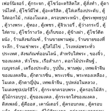
เฟอร์นิเจอร์ , ตู้กระจก , ตู้โชว์อะคริลิคใส , ตู้สั่งทำ , ตู้ดา
วน์ไลท์ , ตู้โชว์มีไฟ , ตู้อะคริลิค , ตู้ใส่เครื่องประดับ , ตู้
ใส่ดอกไม้ , กล่องโมเดล , ครอบพระหน้า , ตู้พระพุทธรูป
, ตู้วางพระ , ตู้ทอง , ตู้เพชร , ตู้จิวเวอรี่ , ตู้ว่างกระบี่ , ตู้
ใส่ดาบ , ตู้โชว์รางวัล , ตู้เก็บของ , ตู้ข้างฝา , ตู้โชว์ติด
ผนัง , ร้านสังฆภัณฑ์ , ร้านขายพานพุ่ม , ร้านขายของที่
ระลึก , ร้านเช่าพระ , ตู้ใส่ไอ้ไข่ , โรงหล่อพระทั่ว
ประเทศ , สังฆภัณฑ์ออนไลน์ , สำหรับใส่พระ , ของจิ๋ว ,
ของมงคล , หัวโขน , เรือสำเภา , ดอกไม้ประดิษฐ์ ,
เบญจรงค์ , เครื่องประดับ , รูปปั้น , พานพุ่ม , เทพเจ้าจีน
ของมงคลจีน , ตุ๊กตาเรซิ่น , พระเรซิ่น , พระทองเหลือง ,
โมเดล , ตุ๊กตาญี่ปุ่น , เทพเจ้าจีน , รูปหล่อในหลวง ,
โมเดลซุปเปอร์ฮีโร่ , ตู้กระจกครอบพระ , ตู้ครอบไม้สัก ,
ตู้ไม้กรอบรูป , ตู้ของมงคล , ตู้กระจกใส่ของมงคล ,
ดิสเพลย์ , ตู้คีออส , เคาน์เตอร์ , ตู้ครอบกลม , ตู้ครอบ