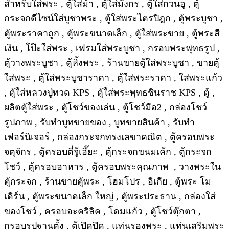
สำหรับใส่พระ , ตู้ใส่ม้า , ตู้ใส่มังกร , ตู้ใส่กวนอู , ตู้
กระจกดีไซน์ใส่บูชาพระ , ตู้ใส่พระไตรปิฎก , ตู้พระบูชา ,
ตู้พระราคาถูก , ตู้พระขนาดเล็ก , ตู้ใส่พระขาย , ตู้พระสี
เงิน , โป๊ะใส่พระ , เฟรมใส่พระบูชา , กรอบพระพุทธรูป ,
ตู้วางพระบูชา , ตู้หิ้งพระ , ร้านขายตู้ใส่พระบูชา , ขายตู้
ใส่พระ , ตู้ใส่พระบูชาราคา , ตู้ใส่พระราคา , ใส่พระแก้ว
, ตู้ใส่หลวงปู่ทวด KPS , ตู้ใส่พระพุทธชินราช KPS , ตู้ ,
ผลิตตู้ใส่พระ , ตู้โชว์ของเล่น , ตู้โชว์มือ2 , กล่องโชว์
รูปภาพ , รับทำบูทขายของ , บูทขายสินค้า , รับทำ
เฟอร์นิเจอร์ , กล่องกระจกทรงเลขาคณิต , ตู้ครอบพระ
จตุจักร , ตู้ครอบตี่จู้เอี๊ยะ , ตู้กระจกขนมเค้ก , ตู้กระจก
โชว์ , ตู้ครอบอาหาร , ตู้ครอบพระคุณภาพ , วางพระใน
ตู้กระจก , ร้านขายตู้พระ , โฮมโปร , อิเกีย , ตู้พระ โม
เดิร์น , ตู้พระขนาดเล็ก ใหญ่ , ตู้พระประธาน , กล่องใส่
ของโชว์ , ครอบอะคริลิค , โดมแก้ว , ตู้โชว์ตุ๊กตา ,
กรอบรูปฐานตั้ง , ตู้เปิดปิด , แท่นรองพระ , แท่นเสริมพระ