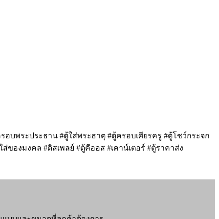
ครอบพระประธาน #ตู้ใส่พระธาตุ #ตู้ครอบเศียรครู #ตู้โชว์กระจก
่ของมงคล #ดิสเพลย์ #ตู้คีออส #เคาน์เตอร์ #ตู้ราคาส่ง
กตามแบบและขนาดที่ลูกค้าต้องการ