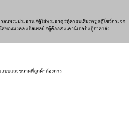
ครอบพระประธาน #ตู้ใส่พระธาตุ #ตู้ครอบเศียรครู #ตู้โชว์กระจก
่ของมงคล #ดิสเพลย์ #ตู้คีออส #เคาน์เตอร์ #ตู้ราคาส่ง
กตามแบบและขนาดที่ลูกค้าต้องการ