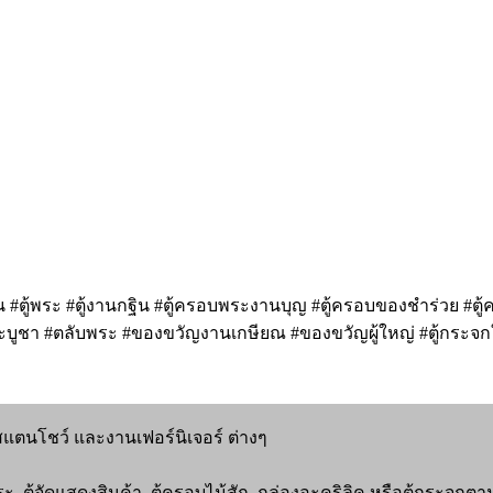
 #ตู้พระ #ตู้งานกฐิน #ตู้ครอบพระงานบุญ #ตู้ครอบของชำร่วย #ตู้
พระบูชา #ตลับพระ #ของขวัญงานเกษียณ #ของขวัญผู้ใหญ่ #ตู้กระจกใส
นสแตนโชว์ และงานเฟอร์นิเจอร์ ต่างๆ
พระ, ตู้จัดแสดงสินค้า, ตู้ครอบไม้สัก, กล่องอะคริลิค หรือตู้กระจ