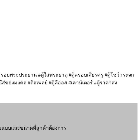
ครอบพระประธาน #ตู้ใส่พระธาตุ #ตู้ครอบเศียรครู #ตู้โชว์กระจก
่ของมงคล #ดิสเพลย์ #ตู้คีออส #เคาน์เตอร์ #ตู้ราคาส่ง
กตามแบบและขนาดที่ลูกค้าต้องการ