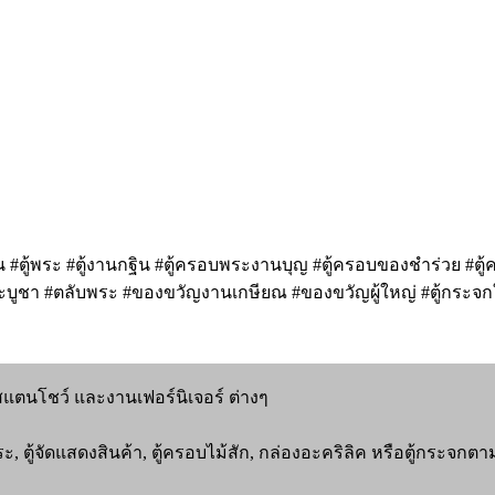
 #ตู้พระ #ตู้งานกฐิน #ตู้ครอบพระงานบุญ #ตู้ครอบของชำร่วย #ตู้
พระบูชา #ตลับพระ #ของขวัญงานเกษียณ #ของขวัญผู้ใหญ่ #ตู้กระจกใส
นสแตนโชว์ และงานเฟอร์นิเจอร์ ต่างๆ
พระ, ตู้จัดแสดงสินค้า, ตู้ครอบไม้สัก, กล่องอะคริลิค หรือตู้กระจ