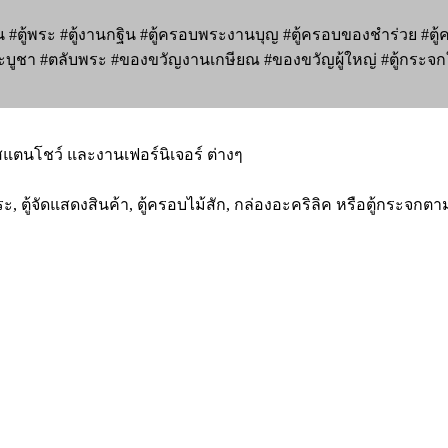
 #ตู้พระ #ตู้งานกฐิน #ตู้ครอบพระงานบุญ #ตู้ครอบของชำร่วย #ตู้
พระบูชา #ตลับพระ #ของขวัญงานเกษียณ #ของขวัญผู้ใหญ่ #ตู้กระจกใส
นสแตนโชว์ และงานเฟอร์นิเจอร์ ต่างๆ
พระ, ตู้จัดแสดงสินค้า, ตู้ครอบไม้สัก, กล่องอะคริลิค หรือตู้กระจ