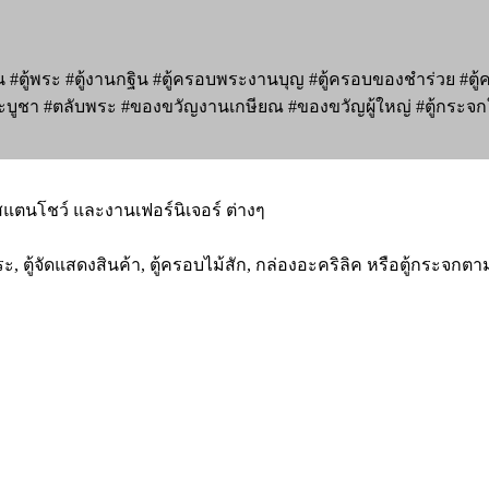
 #ตู้พระ #ตู้งานกฐิน #ตู้ครอบพระงานบุญ #ตู้ครอบของชำร่วย #ตู้
พระบูชา #ตลับพระ #ของขวัญงานเกษียณ #ของขวัญผู้ใหญ่ #ตู้กระจกใส
นสแตนโชว์ และงานเฟอร์นิเจอร์ ต่างๆ
พระ, ตู้จัดแสดงสินค้า, ตู้ครอบไม้สัก, กล่องอะคริลิค หรือตู้กระจ