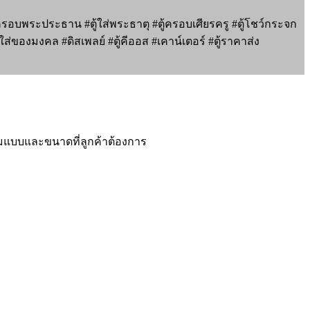
ครอบพระประธาน #ตู้ใส่พระธาตุ #ตู้ครอบเศียรครู #ตู้โชว์กระจก
่ของมงคล #ดิสเพลย์ #ตู้คีออส #เคาน์เตอร์ #ตู้ราคาส่ง
กตามแบบและขนาดที่ลูกค้าต้องการ