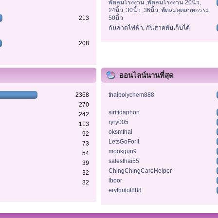
พัดลมโรงงาน ,พัดลมโรงงาน 20นิ้ว,
24นิ้ว, 30นิ้ว ,36นิ้ว, พัดลมอุตสาหกรรม
213
50นิ้ว
กันสาดไฟฟ้า, กันสาดพับเก็บได้
208
ออนไลน์นานที่สุด
2368
thaipolychem888
270
siritidaphon
242
ryry005
113
oksmthai
92
LetsGoForIt
73
mookgun9
54
salesthai55
39
ChingChingCareHelper
32
iboor
32
erythritol888