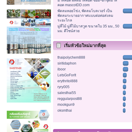
มาสคอต ผลิตมาสคอต ซ่อม-ซักชุดมาส
คอต mascotDD.com
พัดลมหอยโข่ง, พัดลมโบลเวอร์ เป็น
พัดลมระบายอากาศแบบต่อท่อส่งลม
ระยะไกล
มู่ลี่ไม้ มู่ลี่ไม้บาสวูด ขนาดใบ 35 มม., 50
มม. ดีไซน์สวย
เริ่มหัวข้อใหม่มากที่สุด
thaipolychem888
siritidaphon
iboor
LetsGoForIt
erythritol888
ryry005
salesthai55
reggularpost88
mookgun9
oksmthai