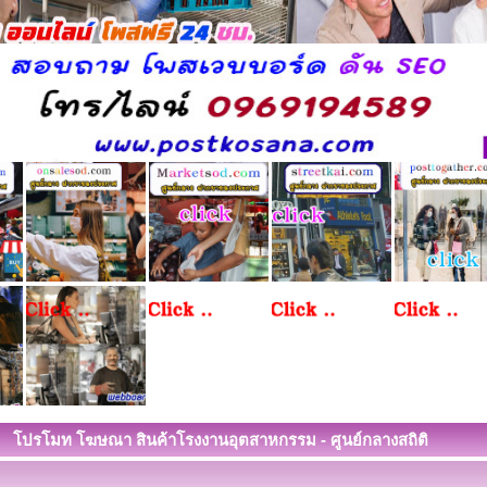
โปรโมท โฆษณา สินค้าโรงงานอุตสาหกรรม - ศูนย์กลางสถิติ