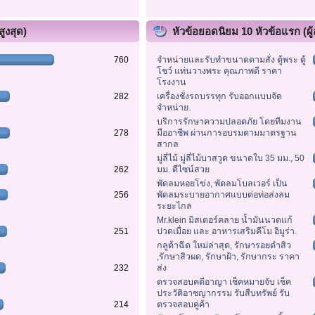
ูงสุด)
หัวข้อยอดนิยม 10 หัวข้อแรก (ผู้
760
จำหน่ายและรับทำขนาดตามสั่ง ตู้พระ ตู้
โชว์ แท่นวางพระ คุณภาพดี ราคา
โรงงาน
282
เครื่องชั่งรถบรรทุก รับออกแบบจัด
จำหน่าย.
บริการรักษาความปลอดภัย โดยทีมงาน
278
มืออาชีพ ผ่านการอบรมตามมาตรฐาน
สากล
มู่ลี่ไม้ มู่ลี่ไม้บาสวูด ขนาดใบ 35 มม., 50
262
มม. ดีไซน์สวย
พัดลมหอยโข่ง, พัดลมโบลเวอร์ เป็น
256
พัดลมระบายอากาศแบบต่อท่อส่งลม
ระยะไกล
Mr.klein มิสเตอร์คลาย น้ำมันนวดแก้
251
ปวดเมื่อย และ อาหารเสริมคีโม อิมูร่า.
กลูต้าฉีด ใหม่ล่าสุด, รักษารอยดำสิว
,รักษาสิวผด, รักษาฝ้า, รักษากระ ราคา
232
ส่ง
ตรวจสอบคดีอาญา เช็คหมายจับ เช็ค
ประวัติอาชญากรรม รับสืบทรัพย์ รับ
214
ตรวจสอบคู่ค้า