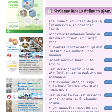
หัวข้อยอดนิยม 10 หัวข้อแรก (ผู้ตอบส
จำหน่ายและรับทำขนาดตามสั่ง ตู้พระ ตู้
โชว์ แท่นวางพระ คุณภาพดี ราคา
โรงงาน
บริการรักษาความปลอดภัย โดยทีมงาน
มืออาชีพ ผ่านการอบรมตามมาตรฐาน
สากล
รับงานกำจัดปลวกทั่วภาคอีสาน ยูบี บักส์
เซอร์วิส รับวางระบบป้องกันปลวก
ขอนแก่น.
เครื่องชั่งรถบรรทุก รับออกแบบจัด
จำหน่าย.
แอร์บ้านราคาถูก แอร์บ้านราคาส่ง
พร้อมโปรโมชั่นแอร์บ้าน ติดตั้งฟรี พรหม
ดวงซัพพลาย
รถรับจ้างส่งของไปลาว, รถบรรทุก
รับจ้างไปลาว โทร 063-8924228 หรือ
098-9716531.
แอร์บ้านราคาโรงงาน แอร์บ้านราคาส่ง
บริการในกรุงเทพ และ พื้นที่ใกล้เคียง
กรุงเทพ
รับทำมาสคอต โทร 086-568885 เช่า