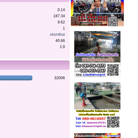
0.14
187.34
9.62
1
oksmthai
40.66
1:0
32006