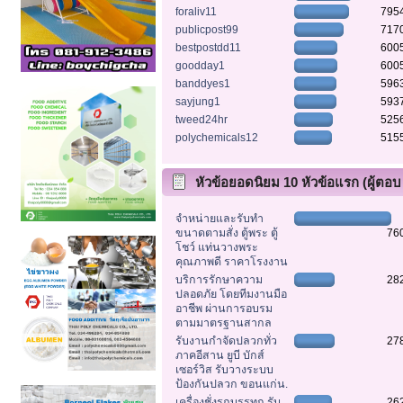
foraliv11
795
publicpost99
717
bestpostdd11
600
goodday1
600
banddyes1
596
sayjung1
593
tweed24hr
525
polychemicals12
515
หัวข้อยอดนิยม 10 หัวข้อแรก (ผู้ตอบ
สูงสุด)
จำหน่ายและรับทำ
ขนาดตามสั่ง ตู้พระ ตู้
76
โชว์ แท่นวางพระ
คุณภาพดี ราคาโรงงาน
บริการรักษาความ
28
ปลอดภัย โดยทีมงานมือ
อาชีพ ผ่านการอบรม
ตามมาตรฐานสากล
รับงานกำจัดปลวกทั่ว
27
ภาคอีสาน ยูบี บักส์
เซอร์วิส รับวางระบบ
ป้องกันปลวก ขอนแก่น.
เครื่องชั่งรถบรรทุก รับ
26