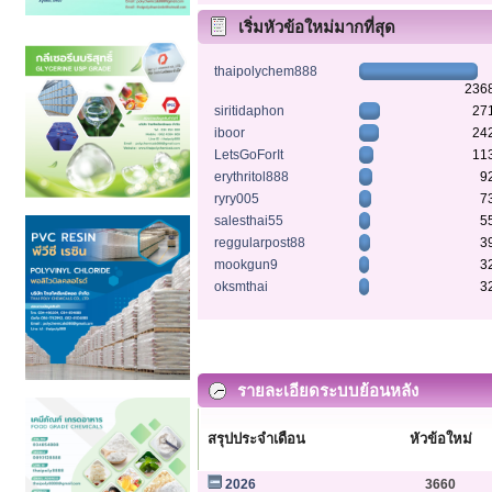
เริ่มหัวข้อใหม่มากที่สุด
thaipolychem888
236
siritidaphon
27
iboor
24
LetsGoForIt
11
erythritol888
9
ryry005
7
salesthai55
5
reggularpost88
3
mookgun9
3
oksmthai
3
รายละเอียดระบบย้อนหลัง
สรุปประจำเดือน
หัวข้อใหม่
2026
3660