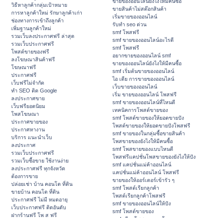
ขายของออนไลน์ยังไงให้มีคนซื้อ
วิธีหาลูกค้ากลุ่มเป้าหมาย
ขายสินค้าไม่สต๊อกสินค้า
การหาลูกค้าใหม่ รักษาลูกค้าเก่า
เริ่มขายของออนไลน์
ช่องทางการเข้าถึงลูกค้า
รับทำ seo ด่วน
เพิ่มฐานลูกค้าใหม่
smf โพสฟรี
รวมเว็บลงประกาศฟรี ล่าสุด
smf ขายของออนไลน์อะไรดี
รวมเว็บประกาศฟรี
smf โพสฟรี
โพสต์ขายของฟรี
อยากขายของออนไลน์ smf
ลงโฆษณาสินค้าฟรี
ขายของออนไลน์ยังไงให้มีคนซื้อ
โฆษณาฟรี
smf เริ่มต้นขายของออนไลน์
ประกาศฟรี
ไอ เดีย การขายของออนไลน์
เว็บฟรีไม่จำกัด
เว็บขายของออนไลน์
ทำ SEO ติด Google
เริ่ม ขายของออนไลน์ โพสฟรี
ลงประกาศขาย
smf ขายของออนไลน์ที่ไหนดี
เว็บฟรียอดนิยม
เทคนิคการโพสต์ขายของ
โพสโฆษณา
smf โพสต์ขายของให้ยอดขายปัง
ประกาศขายของ
โพสต์ขายของให้ยอดขายปังโพสฟรี
ประกาศหางาน
smf ขายของในกลุ่มซื้อขายสินค้า
บริการ แนะนำเว็บ
โพสขายของยังไงให้มีคนซื้อ
ลงประกาศ
smf โพสขายของแบบไหนดี
รวมเว็บประกาศฟรี
โพสฟรีแคปชั่นโพสขายของยังไงให้ปัง
รวมเว็บซื้อขาย ใช้งานง่าย
smf แคปชั่นแม่ค้าออนไลน์
ลงประกาศฟรี ทุกจังหวัด
แคปชั่นแม่ค้าออนไลน์ โพสฟรี
ต้องการขาย
ขายของให้ออร์เดอร์เข้ารัว ๆ
ปล่อยเช่า บ้าน คอนโด ที่ดิน
smf โพสต์เรียกลูกค้า
ขายบ้าน คอนโด ที่ดิน
โพสต์เรียกลูกค้าโพสฟรี
ประกาศฟรี ไม่มี หมดอายุ
smf ขายของออนไลน์ให้ปัง
เว็บประกาศฟรี ติดอันดับ
smf โพสต์ขายของ
ฝากร้านฟรี โพ ส ฟรี