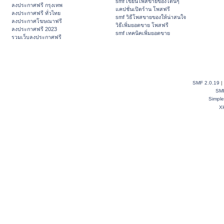
smf เขียนโพสขายของโดนๆ
ลงประกาศฟรี กรุงเทพ
แคปชั่นเปิดร้าน โพสฟรี
ลงประกาศฟรี ทั่วไทย
smf วิธีโพสขายของให้น่าสนใจ
ลงประกาศโฆษณาฟรี
วิธีเพิ่มยอดขาย โพสฟรี
ลงประกาศฟรี 2023
smf เทคนิคเพิ่มยอดขาย
รวมเว็บลงประกาศฟรี
SMF 2.0.19
|
SM
Simpl
X