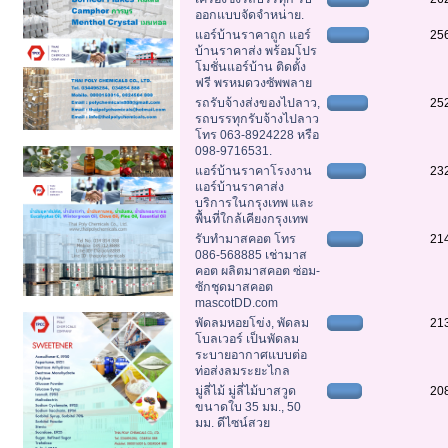
ออกแบบจัดจำหน่าย.
แอร์บ้านราคาถูก แอร์
25
บ้านราคาส่ง พร้อมโปร
โมชั่นแอร์บ้าน ติดตั้ง
ฟรี พรหมดวงซัพพลาย
รถรับจ้างส่งของไปลาว,
25
รถบรรทุกรับจ้างไปลาว
โทร 063-8924228 หรือ
098-9716531.
แอร์บ้านราคาโรงงาน
23
แอร์บ้านราคาส่ง
บริการในกรุงเทพ และ
พื้นที่ใกล้เคียงกรุงเทพ
รับทำมาสคอต โทร
21
086-568885 เช่ามาส
คอต ผลิตมาสคอต ซ่อม-
ซักชุดมาสคอต
mascotDD.com
พัดลมหอยโข่ง, พัดลม
21
โบลเวอร์ เป็นพัดลม
ระบายอากาศแบบต่อ
ท่อส่งลมระยะไกล
มู่ลี่ไม้ มู่ลี่ไม้บาสวูด
20
ขนาดใบ 35 มม., 50
มม. ดีไซน์สวย