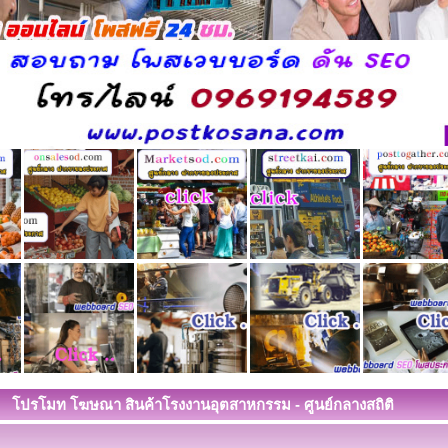
โปรโมท โฆษณา สินค้าโรงงานอุตสาหกรรม - ศูนย์กลางสถิติ