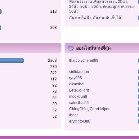
พัดลมโรงงาน ,พัดลมโรงงาน 20นิ้ว,
24นิ้ว, 30นิ้ว ,36นิ้ว, พัดลมอุตสาหกรรม
213
50นิ้ว
กันสาดไฟฟ้า, กันสาดพับเก็บได้
208
ออนไลน์นานที่สุด
2368
thaipolychem888
270
siritidaphon
242
ryry005
112
oksmthai
92
LetsGoForIt
73
mookgun9
54
salesthai55
39
ChingChingCareHelper
32
iboor
32
erythritol888