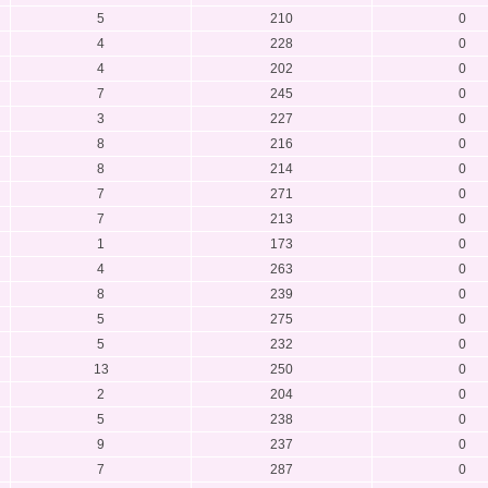
5
210
0
4
228
0
4
202
0
7
245
0
3
227
0
8
216
0
8
214
0
7
271
0
7
213
0
1
173
0
4
263
0
8
239
0
5
275
0
5
232
0
13
250
0
2
204
0
5
238
0
9
237
0
7
287
0