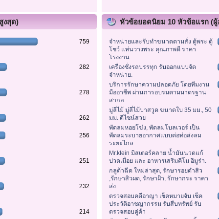
ูงสุด)
หัวข้อยอดนิยม 10 หัวข้อแรก (ผู้
759
จำหน่ายและรับทำขนาดตามสั่ง ตู้พระ ตู้
โชว์ แท่นวางพระ คุณภาพดี ราคา
โรงงาน
282
เครื่องชั่งรถบรรทุก รับออกแบบจัด
จำหน่าย.
บริการรักษาความปลอดภัย โดยทีมงาน
278
มืออาชีพ ผ่านการอบรมตามมาตรฐาน
สากล
มู่ลี่ไม้ มู่ลี่ไม้บาสวูด ขนาดใบ 35 มม., 50
262
มม. ดีไซน์สวย
พัดลมหอยโข่ง, พัดลมโบลเวอร์ เป็น
256
พัดลมระบายอากาศแบบต่อท่อส่งลม
ระยะไกล
Mr.klein มิสเตอร์คลาย น้ำมันนวดแก้
251
ปวดเมื่อย และ อาหารเสริมคีโม อิมูร่า.
กลูต้าฉีด ใหม่ล่าสุด, รักษารอยดำสิว
,รักษาสิวผด, รักษาฝ้า, รักษากระ ราคา
232
ส่ง
ตรวจสอบคดีอาญา เช็คหมายจับ เช็ค
ประวัติอาชญากรรม รับสืบทรัพย์ รับ
214
ตรวจสอบคู่ค้า