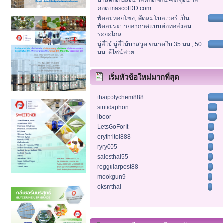
มาสคอต ผลิตมาสคอต ซ่อม-ซักชุดมาส
คอต mascotDD.com
พัดลมหอยโข่ง, พัดลมโบลเวอร์ เป็น
พัดลมระบายอากาศแบบต่อท่อส่งลม
ระยะไกล
มู่ลี่ไม้ มู่ลี่ไม้บาสวูด ขนาดใบ 35 มม., 50
มม. ดีไซน์สวย
เริ่มหัวข้อใหม่มากที่สุด
thaipolychem888
siritidaphon
iboor
LetsGoForIt
erythritol888
ryry005
salesthai55
reggularpost88
mookgun9
oksmthai