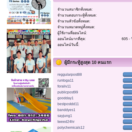
จำนวนสมาชิกทั้งหมด:
จำนวนตอบกระทู้ทั้งหมด:
จำนวนหัวข้อทั้งหมด:
จำนวนหมวดหมู่ทั้งหมด:
ผู้ใช้งานที่ออนไลน์:
ออนไลน์มากที่สุด:
605 - 
ออนไลน์วันนี้:
ผู้มีกระทู้สูงสุด 10 คนแรก
reggularpost88
runtoga11
foraliv11
publicpost99
goodday1
bestpostdd11
banddyes1
sayjung1
tweed24hr
polychemicals12