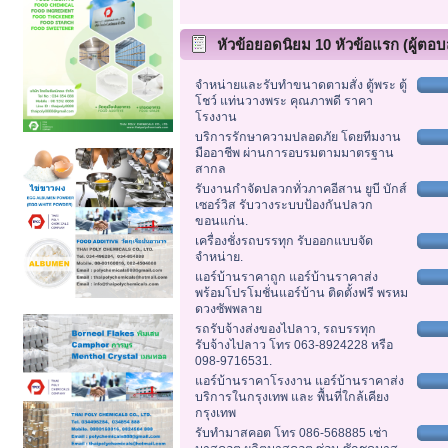
หัวข้อยอดนิยม 10 หัวข้อแรก (ผู้ตอบส
จำหน่ายและรับทำขนาดตามสั่ง ตู้พระ ตู้
โชว์ แท่นวางพระ คุณภาพดี ราคา
โรงงาน
บริการรักษาความปลอดภัย โดยทีมงาน
มืออาชีพ ผ่านการอบรมตามมาตรฐาน
สากล
รับงานกำจัดปลวกทั่วภาคอีสาน ยูบี บักส์
เซอร์วิส รับวางระบบป้องกันปลวก
ขอนแก่น.
เครื่องชั่งรถบรรทุก รับออกแบบจัด
จำหน่าย.
แอร์บ้านราคาถูก แอร์บ้านราคาส่ง
พร้อมโปรโมชั่นแอร์บ้าน ติดตั้งฟรี พรหม
ดวงซัพพลาย
รถรับจ้างส่งของไปลาว, รถบรรทุก
รับจ้างไปลาว โทร 063-8924228 หรือ
098-9716531.
แอร์บ้านราคาโรงงาน แอร์บ้านราคาส่ง
บริการในกรุงเทพ และ พื้นที่ใกล้เคียง
กรุงเทพ
รับทำมาสคอต โทร 086-568885 เช่า