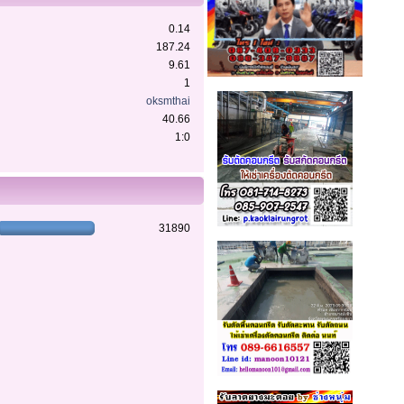
0.14
187.24
9.61
1
oksmthai
40.66
1:0
31890