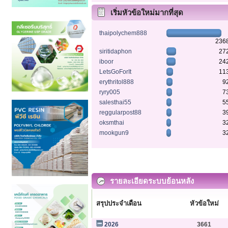
เริ่มหัวข้อใหม่มากที่สุด
thaipolychem888
236
siritidaphon
27
iboor
24
LetsGoForIt
11
erythritol888
9
ryry005
7
salesthai55
5
reggularpost88
3
oksmthai
3
mookgun9
3
รายละเอียดระบบย้อนหลัง
สรุปประจำเดือน
หัวข้อใหม่
2026
3661