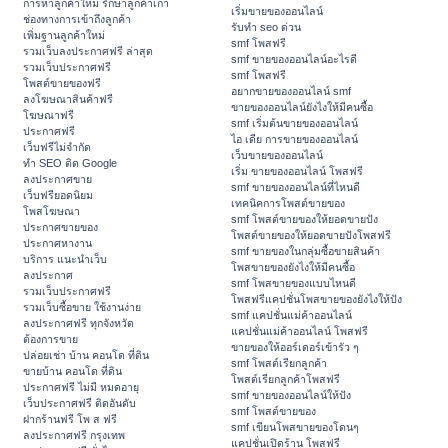
การหาลูกค้าใหม่ รักษาลูกค้าเก่า
เริ่มขายของออนไลน์
ช่องทางการเข้าถึงลูกค้า
รับทำ seo ด่วน
เพิ่มฐานลูกค้าใหม่
smf โพสฟรี
รวมเว็บลงประกาศฟรี ล่าสุด
smf ขายของออนไลน์อะไรดี
รวมเว็บประกาศฟรี
smf โพสฟรี
โพสต์ขายของฟรี
อยากขายของออนไลน์ smf
ลงโฆษณาสินค้าฟรี
ขายของออนไลน์ยังไงให้มีคนซื้อ
โฆษณาฟรี
smf เริ่มต้นขายของออนไลน์
ประกาศฟรี
ไอ เดีย การขายของออนไลน์
เว็บฟรีไม่จำกัด
เว็บขายของออนไลน์
ทำ SEO ติด Google
เริ่ม ขายของออนไลน์ โพสฟรี
ลงประกาศขาย
smf ขายของออนไลน์ที่ไหนดี
เว็บฟรียอดนิยม
เทคนิคการโพสต์ขายของ
โพสโฆษณา
smf โพสต์ขายของให้ยอดขายปัง
ประกาศขายของ
โพสต์ขายของให้ยอดขายปังโพสฟรี
ประกาศหางาน
smf ขายของในกลุ่มซื้อขายสินค้า
บริการ แนะนำเว็บ
โพสขายของยังไงให้มีคนซื้อ
ลงประกาศ
smf โพสขายของแบบไหนดี
รวมเว็บประกาศฟรี
โพสฟรีแคปชั่นโพสขายของยังไงให้ปัง
รวมเว็บซื้อขาย ใช้งานง่าย
smf แคปชั่นแม่ค้าออนไลน์
ลงประกาศฟรี ทุกจังหวัด
แคปชั่นแม่ค้าออนไลน์ โพสฟรี
ต้องการขาย
ขายของให้ออร์เดอร์เข้ารัว ๆ
ปล่อยเช่า บ้าน คอนโด ที่ดิน
smf โพสต์เรียกลูกค้า
ขายบ้าน คอนโด ที่ดิน
โพสต์เรียกลูกค้าโพสฟรี
ประกาศฟรี ไม่มี หมดอายุ
smf ขายของออนไลน์ให้ปัง
เว็บประกาศฟรี ติดอันดับ
smf โพสต์ขายของ
ฝากร้านฟรี โพ ส ฟรี
smf เขียนโพสขายของโดนๆ
ลงประกาศฟรี กรุงเทพ
แคปชั่นเปิดร้าน โพสฟรี