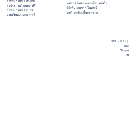
ลงประกาศฟรี ทั่วไทย
smf วิธีโพสขายของให้น่าสนใจ
ลงประกาศโฆษณาฟรี
วิธีเพิ่มยอดขาย โพสฟรี
ลงประกาศฟรี 2023
smf เทคนิคเพิ่มยอดขาย
รวมเว็บลงประกาศฟรี
SMF 2.0.19
|
SM
Simpl
X