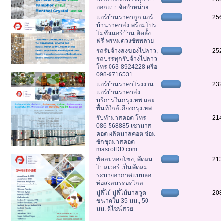
ออกแบบจัดจำหน่าย.
แอร์บ้านราคาถูก แอร์
25
บ้านราคาส่ง พร้อมโปร
โมชั่นแอร์บ้าน ติดตั้ง
ฟรี พรหมดวงซัพพลาย
รถรับจ้างส่งของไปลาว,
25
รถบรรทุกรับจ้างไปลาว
โทร 063-8924228 หรือ
098-9716531.
แอร์บ้านราคาโรงงาน
23
แอร์บ้านราคาส่ง
บริการในกรุงเทพ และ
พื้นที่ใกล้เคียงกรุงเทพ
รับทำมาสคอต โทร
21
086-568885 เช่ามาส
คอต ผลิตมาสคอต ซ่อม-
ซักชุดมาสคอต
mascotDD.com
พัดลมหอยโข่ง, พัดลม
21
โบลเวอร์ เป็นพัดลม
ระบายอากาศแบบต่อ
ท่อส่งลมระยะไกล
มู่ลี่ไม้ มู่ลี่ไม้บาสวูด
20
ขนาดใบ 35 มม., 50
มม. ดีไซน์สวย