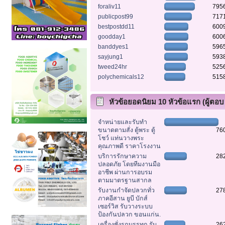
foraliv11
795
publicpost99
717
bestpostdd11
600
goodday1
600
banddyes1
596
sayjung1
593
tweed24hr
525
polychemicals12
515
หัวข้อยอดนิยม 10 หัวข้อแรก (ผู้ตอบ
สูงสุด)
จำหน่ายและรับทำ
ขนาดตามสั่ง ตู้พระ ตู้
76
โชว์ แท่นวางพระ
คุณภาพดี ราคาโรงงาน
บริการรักษาความ
28
ปลอดภัย โดยทีมงานมือ
อาชีพ ผ่านการอบรม
ตามมาตรฐานสากล
รับงานกำจัดปลวกทั่ว
27
ภาคอีสาน ยูบี บักส์
เซอร์วิส รับวางระบบ
ป้องกันปลวก ขอนแก่น.
เครื่องชั่งรถบรรทุก รับ
26