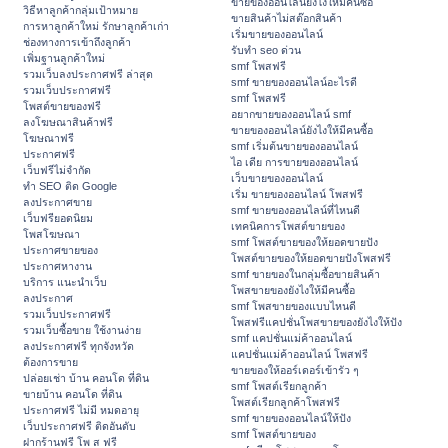
ขายของออนไลน์ยังไงให้มีคนซื้อ
วิธีหาลูกค้ากลุ่มเป้าหมาย
ขายสินค้าไม่สต๊อกสินค้า
การหาลูกค้าใหม่ รักษาลูกค้าเก่า
เริ่มขายของออนไลน์
ช่องทางการเข้าถึงลูกค้า
รับทำ seo ด่วน
เพิ่มฐานลูกค้าใหม่
smf โพสฟรี
รวมเว็บลงประกาศฟรี ล่าสุด
smf ขายของออนไลน์อะไรดี
รวมเว็บประกาศฟรี
smf โพสฟรี
โพสต์ขายของฟรี
อยากขายของออนไลน์ smf
ลงโฆษณาสินค้าฟรี
ขายของออนไลน์ยังไงให้มีคนซื้อ
โฆษณาฟรี
smf เริ่มต้นขายของออนไลน์
ประกาศฟรี
ไอ เดีย การขายของออนไลน์
เว็บฟรีไม่จำกัด
เว็บขายของออนไลน์
ทำ SEO ติด Google
เริ่ม ขายของออนไลน์ โพสฟรี
ลงประกาศขาย
smf ขายของออนไลน์ที่ไหนดี
เว็บฟรียอดนิยม
เทคนิคการโพสต์ขายของ
โพสโฆษณา
smf โพสต์ขายของให้ยอดขายปัง
ประกาศขายของ
โพสต์ขายของให้ยอดขายปังโพสฟรี
ประกาศหางาน
smf ขายของในกลุ่มซื้อขายสินค้า
บริการ แนะนำเว็บ
โพสขายของยังไงให้มีคนซื้อ
ลงประกาศ
smf โพสขายของแบบไหนดี
รวมเว็บประกาศฟรี
โพสฟรีแคปชั่นโพสขายของยังไงให้ปัง
รวมเว็บซื้อขาย ใช้งานง่าย
smf แคปชั่นแม่ค้าออนไลน์
ลงประกาศฟรี ทุกจังหวัด
แคปชั่นแม่ค้าออนไลน์ โพสฟรี
ต้องการขาย
ขายของให้ออร์เดอร์เข้ารัว ๆ
ปล่อยเช่า บ้าน คอนโด ที่ดิน
smf โพสต์เรียกลูกค้า
ขายบ้าน คอนโด ที่ดิน
โพสต์เรียกลูกค้าโพสฟรี
ประกาศฟรี ไม่มี หมดอายุ
smf ขายของออนไลน์ให้ปัง
เว็บประกาศฟรี ติดอันดับ
smf โพสต์ขายของ
ฝากร้านฟรี โพ ส ฟรี