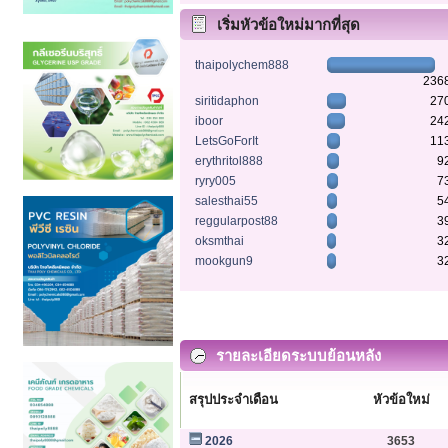
เริ่มหัวข้อใหม่มากที่สุด
thaipolychem888
236
siritidaphon
27
iboor
24
LetsGoForIt
11
erythritol888
9
ryry005
7
salesthai55
5
reggularpost88
3
oksmthai
3
mookgun9
3
รายละเอียดระบบย้อนหลัง
สรุปประจำเดือน
หัวข้อใหม่
2026
3653