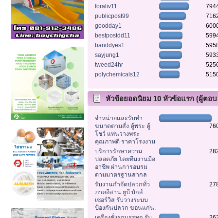
foraliv11
794
publicpost99
716
goodday1
600
bestpostdd11
599
banddyes1
595
sayjung1
593
tweed24hr
525
polychemicals12
515
หัวข้อยอดนิยม 10 หัวข้อแรก (ผู้ตอบ
สูงสุด)
จำหน่ายและรับทำ
ขนาดตามสั่ง ตู้พระ ตู้
76
โชว์ แท่นวางพระ
คุณภาพดี ราคาโรงงาน
บริการรักษาความ
28
ปลอดภัย โดยทีมงานมือ
อาชีพ ผ่านการอบรม
ตามมาตรฐานสากล
รับงานกำจัดปลวกทั่ว
27
ภาคอีสาน ยูบี บักส์
เซอร์วิส รับวางระบบ
ป้องกันปลวก ขอนแก่น.
เครื่องชั่งรถบรรทุก รับ
26