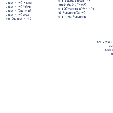
smf เขียนโพสขายของโดนๆ
ลงประกาศฟรี กรุงเทพ
แคปชั่นเปิดร้าน โพสฟรี
ลงประกาศฟรี ทั่วไทย
smf วิธีโพสขายของให้น่าสนใจ
ลงประกาศโฆษณาฟรี
วิธีเพิ่มยอดขาย โพสฟรี
ลงประกาศฟรี 2023
smf เทคนิคเพิ่มยอดขาย
รวมเว็บลงประกาศฟรี
SMF 2.0.19
|
SM
Simpl
X