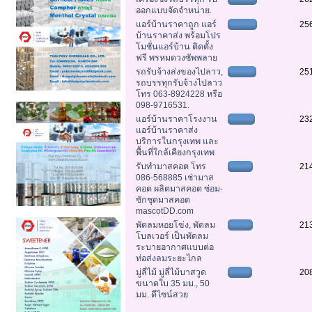
ออกแบบจัดจำหน่าย.
แอร์บ้านราคาถูก แอร์
25
บ้านราคาส่ง พร้อมโปร
โมชั่นแอร์บ้าน ติดตั้ง
ฟรี พรหมดวงซัพพลาย
รถรับจ้างส่งของไปลาว,
25
รถบรรทุกรับจ้างไปลาว
โทร 063-8924228 หรือ
098-9716531.
แอร์บ้านราคาโรงงาน
23
แอร์บ้านราคาส่ง
บริการในกรุงเทพ และ
พื้นที่ใกล้เคียงกรุงเทพ
รับทำมาสคอต โทร
21
086-568885 เช่ามาส
คอต ผลิตมาสคอต ซ่อม-
ซักชุดมาสคอต
mascotDD.com
พัดลมหอยโข่ง, พัดลม
21
โบลเวอร์ เป็นพัดลม
ระบายอากาศแบบต่อ
ท่อส่งลมระยะไกล
มู่ลี่ไม้ มู่ลี่ไม้บาสวูด
20
ขนาดใบ 35 มม., 50
มม. ดีไซน์สวย