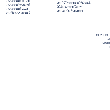
ลงประกาศฟรี ทั่วไทย
smf วิธีโพสขายของให้น่าสนใจ
ลงประกาศโฆษณาฟรี
วิธีเพิ่มยอดขาย โพสฟรี
ลงประกาศฟรี 2023
smf เทคนิคเพิ่มยอดขาย
รวมเว็บลงประกาศฟรี
SMF 2.0.19
|
SM
Simpl
X