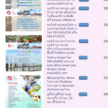
ออกแบบจัดจำหน่าย.
แอร์บ้านราคาถูก แอร์
25
บ้านราคาส่ง พร้อมโปร
โมชั่นแอร์บ้าน ติดตั้ง
ฟรี พรหมดวงซัพพลาย
รถรับจ้างส่งของไปลาว,
25
รถบรรทุกรับจ้างไปลาว
โทร 063-8924228 หรือ
098-9716531.
แอร์บ้านราคาโรงงาน
23
แอร์บ้านราคาส่ง
บริการในกรุงเทพ และ
พื้นที่ใกล้เคียงกรุงเทพ
รับทำมาสคอต โทร
21
086-568885 เช่ามาส
คอต ผลิตมาสคอต ซ่อม-
ซักชุดมาสคอต
mascotDD.com
พัดลมหอยโข่ง, พัดลม
21
โบลเวอร์ เป็นพัดลม
ระบายอากาศแบบต่อ
ท่อส่งลมระยะไกล
มู่ลี่ไม้ มู่ลี่ไม้บาสวูด
20
ขนาดใบ 35 มม., 50
มม. ดีไซน์สวย