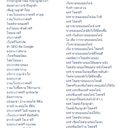
การหาลูกค้าใหม่ รักษาลูกค้าเก่า
เริ่มขายของออนไลน์
ช่องทางการเข้าถึงลูกค้า
รับทำ seo ด่วน
เพิ่มฐานลูกค้าใหม่
smf โพสฟรี
รวมเว็บลงประกาศฟรี ล่าสุด
smf ขายของออนไลน์อะไรดี
รวมเว็บประกาศฟรี
smf โพสฟรี
โพสต์ขายของฟรี
อยากขายของออนไลน์ smf
ลงโฆษณาสินค้าฟรี
ขายของออนไลน์ยังไงให้มีคนซื้อ
โฆษณาฟรี
smf เริ่มต้นขายของออนไลน์
ประกาศฟรี
ไอ เดีย การขายของออนไลน์
เว็บฟรีไม่จำกัด
เว็บขายของออนไลน์
ทำ SEO ติด Google
เริ่ม ขายของออนไลน์ โพสฟรี
ลงประกาศขาย
smf ขายของออนไลน์ที่ไหนดี
เว็บฟรียอดนิยม
เทคนิคการโพสต์ขายของ
โพสโฆษณา
smf โพสต์ขายของให้ยอดขายปัง
ประกาศขายของ
โพสต์ขายของให้ยอดขายปังโพสฟรี
ประกาศหางาน
smf ขายของในกลุ่มซื้อขายสินค้า
บริการ แนะนำเว็บ
โพสขายของยังไงให้มีคนซื้อ
ลงประกาศ
smf โพสขายของแบบไหนดี
รวมเว็บประกาศฟรี
โพสฟรีแคปชั่นโพสขายของยังไงให้ปัง
รวมเว็บซื้อขาย ใช้งานง่าย
smf แคปชั่นแม่ค้าออนไลน์
ลงประกาศฟรี ทุกจังหวัด
แคปชั่นแม่ค้าออนไลน์ โพสฟรี
ต้องการขาย
ขายของให้ออร์เดอร์เข้ารัว ๆ
ปล่อยเช่า บ้าน คอนโด ที่ดิน
smf โพสต์เรียกลูกค้า
ขายบ้าน คอนโด ที่ดิน
โพสต์เรียกลูกค้าโพสฟรี
ประกาศฟรี ไม่มี หมดอายุ
smf ขายของออนไลน์ให้ปัง
เว็บประกาศฟรี ติดอันดับ
smf โพสต์ขายของ
ฝากร้านฟรี โพ ส ฟรี
smf เขียนโพสขายของโดนๆ
ลงประกาศฟรี กรุงเทพ
แคปชั่นเปิดร้าน โพสฟรี