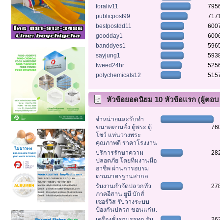
foraliv11
795
publicpost99
717
bestpostdd11
600
goodday1
600
banddyes1
596
sayjung1
593
tweed24hr
525
polychemicals12
515
หัวข้อยอดนิยม 10 หัวข้อแรก (ผู้ตอบ
สูงสุด)
จำหน่ายและรับทำ
ขนาดตามสั่ง ตู้พระ ตู้
76
โชว์ แท่นวางพระ
คุณภาพดี ราคาโรงงาน
บริการรักษาความ
28
ปลอดภัย โดยทีมงานมือ
อาชีพ ผ่านการอบรม
ตามมาตรฐานสากล
รับงานกำจัดปลวกทั่ว
27
ภาคอีสาน ยูบี บักส์
เซอร์วิส รับวางระบบ
ป้องกันปลวก ขอนแก่น.
เครื่องชั่งรถบรรทุก รับ
26