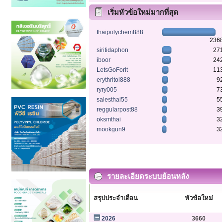
เริ่มหัวข้อใหม่มากที่สุด
thaipolychem888
236
siritidaphon
27
iboor
24
LetsGoForIt
11
erythritol888
9
ryry005
7
salesthai55
5
reggularpost88
3
oksmthai
3
mookgun9
3
รายละเอียดระบบย้อนหลัง
สรุปประจำเดือน
หัวข้อใหม่
2026
3660