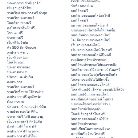
เริ่มขายของออนไลน์
ช่องทางการเข้าถึงลูกค้า
รับทำ seo ด่วน
เพิ่มฐานลูกค้าใหม่
smf โพสฟรี
รวมเว็บลงประกาศฟรี ล่าสุด
smf ขายของออนไลน์อะไรดี
รวมเว็บประกาศฟรี
smf โพสฟรี
โพสต์ขายของฟรี
อยากขายของออนไลน์ smf
ลงโฆษณาสินค้าฟรี
ขายของออนไลน์ยังไงให้มีคนซื้อ
โฆษณาฟรี
smf เริ่มต้นขายของออนไลน์
ประกาศฟรี
ไอ เดีย การขายของออนไลน์
เว็บฟรีไม่จำกัด
เว็บขายของออนไลน์
ทำ SEO ติด Google
เริ่ม ขายของออนไลน์ โพสฟรี
ลงประกาศขาย
smf ขายของออนไลน์ที่ไหนดี
เว็บฟรียอดนิยม
เทคนิคการโพสต์ขายของ
โพสโฆษณา
smf โพสต์ขายของให้ยอดขายปัง
ประกาศขายของ
โพสต์ขายของให้ยอดขายปังโพสฟรี
ประกาศหางาน
smf ขายของในกลุ่มซื้อขายสินค้า
บริการ แนะนำเว็บ
โพสขายของยังไงให้มีคนซื้อ
ลงประกาศ
smf โพสขายของแบบไหนดี
รวมเว็บประกาศฟรี
โพสฟรีแคปชั่นโพสขายของยังไงให้ปัง
รวมเว็บซื้อขาย ใช้งานง่าย
smf แคปชั่นแม่ค้าออนไลน์
ลงประกาศฟรี ทุกจังหวัด
แคปชั่นแม่ค้าออนไลน์ โพสฟรี
ต้องการขาย
ขายของให้ออร์เดอร์เข้ารัว ๆ
ปล่อยเช่า บ้าน คอนโด ที่ดิน
smf โพสต์เรียกลูกค้า
ขายบ้าน คอนโด ที่ดิน
โพสต์เรียกลูกค้าโพสฟรี
ประกาศฟรี ไม่มี หมดอายุ
smf ขายของออนไลน์ให้ปัง
เว็บประกาศฟรี ติดอันดับ
smf โพสต์ขายของ
ฝากร้านฟรี โพ ส ฟรี
smf เขียนโพสขายของโดนๆ
ลงประกาศฟรี กรุงเทพ
แคปชั่นเปิดร้าน โพสฟรี
ลงประกาศฟรี ทั่วไทย