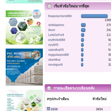
เริ่มหัวข้อใหม่มากที่สุด
thaipolychem888
236
siritidaphon
27
iboor
24
LetsGoForIt
11
erythritol888
9
ryry005
7
salesthai55
5
reggularpost88
3
oksmthai
3
mookgun9
3
รายละเอียดระบบย้อนหลัง
สรุปประจำเดือน
หัวข้อใหม่
2026
3654