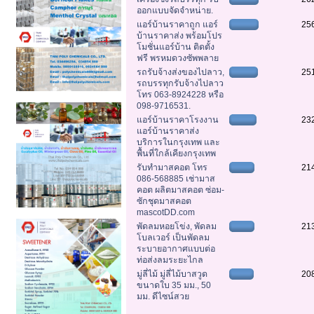
ออกแบบจัดจำหน่าย.
แอร์บ้านราคาถูก แอร์
25
บ้านราคาส่ง พร้อมโปร
โมชั่นแอร์บ้าน ติดตั้ง
ฟรี พรหมดวงซัพพลาย
รถรับจ้างส่งของไปลาว,
25
รถบรรทุกรับจ้างไปลาว
โทร 063-8924228 หรือ
098-9716531.
แอร์บ้านราคาโรงงาน
23
แอร์บ้านราคาส่ง
บริการในกรุงเทพ และ
พื้นที่ใกล้เคียงกรุงเทพ
รับทำมาสคอต โทร
21
086-568885 เช่ามาส
คอต ผลิตมาสคอต ซ่อม-
ซักชุดมาสคอต
mascotDD.com
พัดลมหอยโข่ง, พัดลม
21
โบลเวอร์ เป็นพัดลม
ระบายอากาศแบบต่อ
ท่อส่งลมระยะไกล
มู่ลี่ไม้ มู่ลี่ไม้บาสวูด
20
ขนาดใบ 35 มม., 50
มม. ดีไซน์สวย