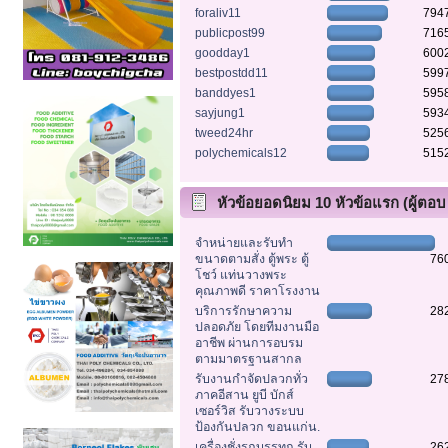
foraliv11
794
publicpost99
716
goodday1
600
bestpostdd11
599
banddyes1
595
sayjung1
593
tweed24hr
525
polychemicals12
515
หัวข้อยอดนิยม 10 หัวข้อแรก (ผู้ตอบ
สูงสุด)
จำหน่ายและรับทำ
ขนาดตามสั่ง ตู้พระ ตู้
76
โชว์ แท่นวางพระ
คุณภาพดี ราคาโรงงาน
บริการรักษาความ
28
ปลอดภัย โดยทีมงานมือ
อาชีพ ผ่านการอบรม
ตามมาตรฐานสากล
รับงานกำจัดปลวกทั่ว
27
ภาคอีสาน ยูบี บักส์
เซอร์วิส รับวางระบบ
ป้องกันปลวก ขอนแก่น.
เครื่องชั่งรถบรรทุก รับ
26