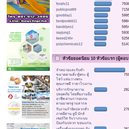
foraliv11
793
publicpost99
715
goodday1
599
bestpostdd11
598
banddyes1
595
sayjung1
593
tweed24hr
525
polychemicals12
514
หัวข้อยอดนิยม 10 หัวข้อแรก (ผู้ตอบ
สูงสุด)
จำหน่ายและรับทำ
ขนาดตามสั่ง ตู้พระ ตู้
75
โชว์ แท่นวางพระ
คุณภาพดี ราคาโรงงาน
บริการรักษาความ
28
ปลอดภัย โดยทีมงานมือ
อาชีพ ผ่านการอบรม
ตามมาตรฐานสากล
รับงานกำจัดปลวกทั่ว
27
ภาคอีสาน ยูบี บักส์
เซอร์วิส รับวางระบบ
ป้องกันปลวก ขอนแก่น.
เครื่องชั่งรถบรรทุก รับ
26