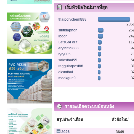
เริ่มหัวข้อใหม่มากที่สุด
thaipolychem888
236
siritidaphon
26
iboor
24
LetsGoForIt
11
erythritol888
9
ryry005
7
salesthai55
5
reggularpost88
3
oksmthai
3
mookgun9
3
รายละเอียดระบบย้อนหลัง
สรุปประจำเดือน
หัวข้อใหม่
2026
3649