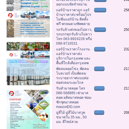
ออกแบบจัดจำหน่าย.
แอร์บ้านราคาถูก แอร์
25
บ้านราคาส่ง พร้อมโปร
โมชั่นแอร์บ้าน ติดตั้ง
ฟรี พรหมดวงซัพพลาย
รถรับจ้างส่งของไปลาว,
25
รถบรรทุกรับจ้างไปลาว
โทร 063-8924228 หรือ
098-9716531.
แอร์บ้านราคาโรงงาน
23
แอร์บ้านราคาส่ง
บริการในกรุงเทพ และ
พื้นที่ใกล้เคียงกรุงเทพ
พัดลมหอยโข่ง, พัดลม
21
โบลเวอร์ เป็นพัดลม
ระบายอากาศแบบต่อ
ท่อส่งลมระยะไกล
รับทำมาสคอต โทร
21
086-568885 เช่ามาส
คอต ผลิตมาสคอต ซ่อม-
ซักชุดมาสคอต
mascotDD.com
มู่ลี่ไม้ มู่ลี่ไม้บาสวูด
20
ขนาดใบ 35 มม., 50
มม. ดีไซน์สวย