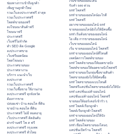
เริ่มขายของออนไลน์
ช่องทางการเข้าถึงลูกค้า
รับทำ seo ด่วน
เพิ่มฐานลูกค้าใหม่
smf โพสฟรี
รวมเว็บลงประกาศฟรี ล่าสุด
smf ขายของออนไลน์อะไรดี
รวมเว็บประกาศฟรี
smf โพสฟรี
โพสต์ขายของฟรี
อยากขายของออนไลน์ smf
ลงโฆษณาสินค้าฟรี
ขายของออนไลน์ยังไงให้มีคนซื้อ
โฆษณาฟรี
smf เริ่มต้นขายของออนไลน์
ประกาศฟรี
ไอ เดีย การขายของออนไลน์
เว็บฟรีไม่จำกัด
เว็บขายของออนไลน์
ทำ SEO ติด Google
เริ่ม ขายของออนไลน์ โพสฟรี
ลงประกาศขาย
smf ขายของออนไลน์ที่ไหนดี
เว็บฟรียอดนิยม
เทคนิคการโพสต์ขายของ
โพสโฆษณา
smf โพสต์ขายของให้ยอดขายปัง
ประกาศขายของ
โพสต์ขายของให้ยอดขายปังโพสฟรี
ประกาศหางาน
smf ขายของในกลุ่มซื้อขายสินค้า
บริการ แนะนำเว็บ
โพสขายของยังไงให้มีคนซื้อ
ลงประกาศ
smf โพสขายของแบบไหนดี
รวมเว็บประกาศฟรี
โพสฟรีแคปชั่นโพสขายของยังไงให้ปัง
รวมเว็บซื้อขาย ใช้งานง่าย
smf แคปชั่นแม่ค้าออนไลน์
ลงประกาศฟรี ทุกจังหวัด
แคปชั่นแม่ค้าออนไลน์ โพสฟรี
ต้องการขาย
ขายของให้ออร์เดอร์เข้ารัว ๆ
ปล่อยเช่า บ้าน คอนโด ที่ดิน
smf โพสต์เรียกลูกค้า
ขายบ้าน คอนโด ที่ดิน
โพสต์เรียกลูกค้าโพสฟรี
ประกาศฟรี ไม่มี หมดอายุ
smf ขายของออนไลน์ให้ปัง
เว็บประกาศฟรี ติดอันดับ
smf โพสต์ขายของ
ฝากร้านฟรี โพ ส ฟรี
smf เขียนโพสขายของโดนๆ
ลงประกาศฟรี กรุงเทพ
แคปชั่นเปิดร้าน โพสฟรี
ลงประกาศฟรี ทั่วไทย