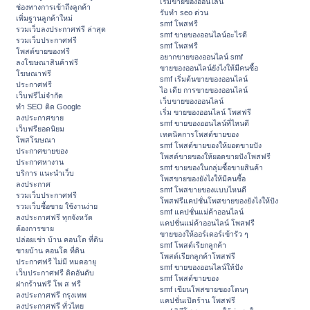
เริ่มขายของออนไลน์
ช่องทางการเข้าถึงลูกค้า
รับทำ seo ด่วน
เพิ่มฐานลูกค้าใหม่
smf โพสฟรี
รวมเว็บลงประกาศฟรี ล่าสุด
smf ขายของออนไลน์อะไรดี
รวมเว็บประกาศฟรี
smf โพสฟรี
โพสต์ขายของฟรี
อยากขายของออนไลน์ smf
ลงโฆษณาสินค้าฟรี
ขายของออนไลน์ยังไงให้มีคนซื้อ
โฆษณาฟรี
smf เริ่มต้นขายของออนไลน์
ประกาศฟรี
ไอ เดีย การขายของออนไลน์
เว็บฟรีไม่จำกัด
เว็บขายของออนไลน์
ทำ SEO ติด Google
เริ่ม ขายของออนไลน์ โพสฟรี
ลงประกาศขาย
smf ขายของออนไลน์ที่ไหนดี
เว็บฟรียอดนิยม
เทคนิคการโพสต์ขายของ
โพสโฆษณา
smf โพสต์ขายของให้ยอดขายปัง
ประกาศขายของ
โพสต์ขายของให้ยอดขายปังโพสฟรี
ประกาศหางาน
smf ขายของในกลุ่มซื้อขายสินค้า
บริการ แนะนำเว็บ
โพสขายของยังไงให้มีคนซื้อ
ลงประกาศ
smf โพสขายของแบบไหนดี
รวมเว็บประกาศฟรี
โพสฟรีแคปชั่นโพสขายของยังไงให้ปัง
รวมเว็บซื้อขาย ใช้งานง่าย
smf แคปชั่นแม่ค้าออนไลน์
ลงประกาศฟรี ทุกจังหวัด
แคปชั่นแม่ค้าออนไลน์ โพสฟรี
ต้องการขาย
ขายของให้ออร์เดอร์เข้ารัว ๆ
ปล่อยเช่า บ้าน คอนโด ที่ดิน
smf โพสต์เรียกลูกค้า
ขายบ้าน คอนโด ที่ดิน
โพสต์เรียกลูกค้าโพสฟรี
ประกาศฟรี ไม่มี หมดอายุ
smf ขายของออนไลน์ให้ปัง
เว็บประกาศฟรี ติดอันดับ
smf โพสต์ขายของ
ฝากร้านฟรี โพ ส ฟรี
smf เขียนโพสขายของโดนๆ
ลงประกาศฟรี กรุงเทพ
แคปชั่นเปิดร้าน โพสฟรี
ลงประกาศฟรี ทั่วไทย