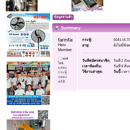
ข้อมูลส่วนตัว
Summary
farmfan99 
กระทู้:
5041 (4.70
Hero 
อายุ:
ยังไม่มีข้
Member
ออฟ
วันที่สมัครสมาชิก:
วันที่ 2 ก
ไลน์
เวลาท้องถิ่น:
วันที่ 9 ส
แสดง
ใช้งานล่าสุด:
วันนี้
เวลา 
กระทู้
แสดง
สถิติ