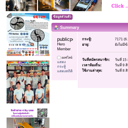
ข้อมูลส่วนตัว
Summary
publicpost99 
กระทู้:
7171 (6.
Hero 
อายุ:
ยังไม่มี
Member
ออฟไลน์
วันที่สมัครสมาชิก:
วันที่ 1
แสดง
เวลาท้องถิ่น:
วันที่ 9
กระทู้
ใช้งานล่าสุด:
วันที่ 8
แสดงสถิติ