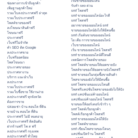
เริ่มขายของออนไลน์
ช่องทางการเข้าถึงลูกค้า
รับทำ seo ด่วน
เพิ่มฐานลูกค้าใหม่
smf โพสฟรี
รวมเว็บลงประกาศฟรี ล่าสุด
smf ขายของออนไลน์อะไรดี
รวมเว็บประกาศฟรี
smf โพสฟรี
โพสต์ขายของฟรี
อยากขายของออนไลน์ smf
ลงโฆษณาสินค้าฟรี
ขายของออนไลน์ยังไงให้มีคนซื้อ
โฆษณาฟรี
smf เริ่มต้นขายของออนไลน์
ประกาศฟรี
ไอ เดีย การขายของออนไลน์
เว็บฟรีไม่จำกัด
เว็บขายของออนไลน์
ทำ SEO ติด Google
เริ่ม ขายของออนไลน์ โพสฟรี
ลงประกาศขาย
smf ขายของออนไลน์ที่ไหนดี
เว็บฟรียอดนิยม
เทคนิคการโพสต์ขายของ
โพสโฆษณา
smf โพสต์ขายของให้ยอดขายปัง
ประกาศขายของ
โพสต์ขายของให้ยอดขายปังโพสฟรี
ประกาศหางาน
smf ขายของในกลุ่มซื้อขายสินค้า
บริการ แนะนำเว็บ
โพสขายของยังไงให้มีคนซื้อ
ลงประกาศ
smf โพสขายของแบบไหนดี
รวมเว็บประกาศฟรี
โพสฟรีแคปชั่นโพสขายของยังไงให้ปัง
รวมเว็บซื้อขาย ใช้งานง่าย
smf แคปชั่นแม่ค้าออนไลน์
ลงประกาศฟรี ทุกจังหวัด
แคปชั่นแม่ค้าออนไลน์ โพสฟรี
ต้องการขาย
ขายของให้ออร์เดอร์เข้ารัว ๆ
ปล่อยเช่า บ้าน คอนโด ที่ดิน
smf โพสต์เรียกลูกค้า
ขายบ้าน คอนโด ที่ดิน
โพสต์เรียกลูกค้าโพสฟรี
ประกาศฟรี ไม่มี หมดอายุ
smf ขายของออนไลน์ให้ปัง
เว็บประกาศฟรี ติดอันดับ
smf โพสต์ขายของ
ฝากร้านฟรี โพ ส ฟรี
smf เขียนโพสขายของโดนๆ
ลงประกาศฟรี กรุงเทพ
แคปชั่นเปิดร้าน โพสฟรี
ลงประกาศฟรี ทั่วไทย