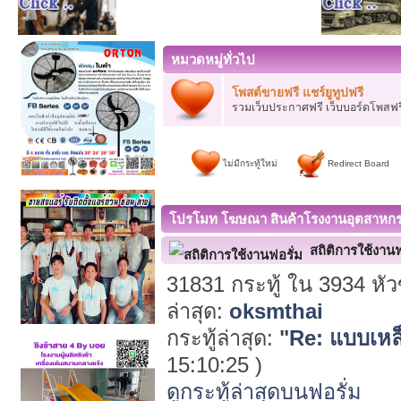
หมวดหมู่ทั่วไป
โพสต์ขายฟรี แชร์ยูทูปฟรี
รวมเว็บประกาศฟรี เว็บบอร์ดโพสฟร
ไม่มีกระทู้ใหม่
Redirect Board
โปรโมท โฆษณา สินค้าโรงงานอุตสาหกรร
สถิติการใช้งานฟ
31831 กระทู้ ใน 3934 หั
ล่าสุด:
oksmthai
กระทู้ล่าสุด:
"
Re: แบบเหล็
15:10:25 )
ดูกระทู้ล่าสุดบนฟอรั่ม