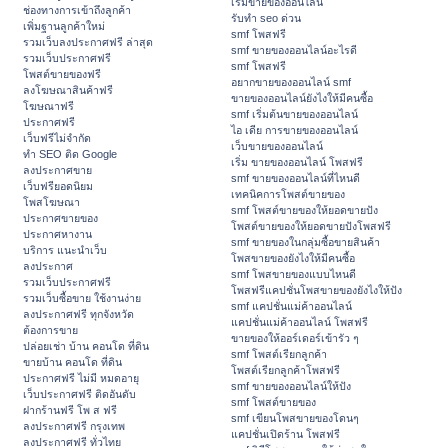
เริ่มขายของออนไลน์
ช่องทางการเข้าถึงลูกค้า
รับทำ seo ด่วน
เพิ่มฐานลูกค้าใหม่
smf โพสฟรี
รวมเว็บลงประกาศฟรี ล่าสุด
smf ขายของออนไลน์อะไรดี
รวมเว็บประกาศฟรี
smf โพสฟรี
โพสต์ขายของฟรี
อยากขายของออนไลน์ smf
ลงโฆษณาสินค้าฟรี
ขายของออนไลน์ยังไงให้มีคนซื้อ
โฆษณาฟรี
smf เริ่มต้นขายของออนไลน์
ประกาศฟรี
ไอ เดีย การขายของออนไลน์
เว็บฟรีไม่จำกัด
เว็บขายของออนไลน์
ทำ SEO ติด Google
เริ่ม ขายของออนไลน์ โพสฟรี
ลงประกาศขาย
smf ขายของออนไลน์ที่ไหนดี
เว็บฟรียอดนิยม
เทคนิคการโพสต์ขายของ
โพสโฆษณา
smf โพสต์ขายของให้ยอดขายปัง
ประกาศขายของ
โพสต์ขายของให้ยอดขายปังโพสฟรี
ประกาศหางาน
smf ขายของในกลุ่มซื้อขายสินค้า
บริการ แนะนำเว็บ
โพสขายของยังไงให้มีคนซื้อ
ลงประกาศ
smf โพสขายของแบบไหนดี
รวมเว็บประกาศฟรี
โพสฟรีแคปชั่นโพสขายของยังไงให้ปัง
รวมเว็บซื้อขาย ใช้งานง่าย
smf แคปชั่นแม่ค้าออนไลน์
ลงประกาศฟรี ทุกจังหวัด
แคปชั่นแม่ค้าออนไลน์ โพสฟรี
ต้องการขาย
ขายของให้ออร์เดอร์เข้ารัว ๆ
ปล่อยเช่า บ้าน คอนโด ที่ดิน
smf โพสต์เรียกลูกค้า
ขายบ้าน คอนโด ที่ดิน
โพสต์เรียกลูกค้าโพสฟรี
ประกาศฟรี ไม่มี หมดอายุ
smf ขายของออนไลน์ให้ปัง
เว็บประกาศฟรี ติดอันดับ
smf โพสต์ขายของ
ฝากร้านฟรี โพ ส ฟรี
smf เขียนโพสขายของโดนๆ
ลงประกาศฟรี กรุงเทพ
แคปชั่นเปิดร้าน โพสฟรี
ลงประกาศฟรี ทั่วไทย