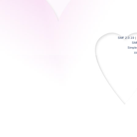
SMF 2.0.19
|
SM
Simpl
X