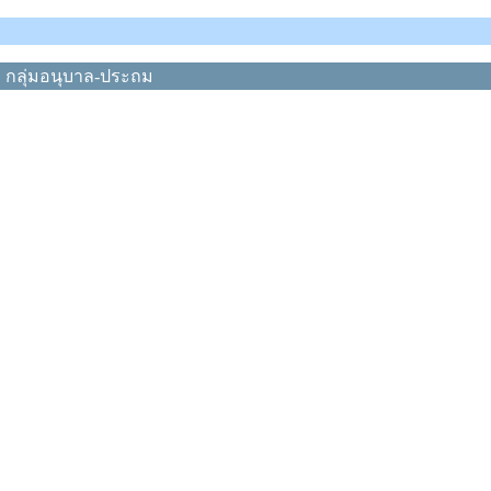
ก กลุ่มอนุบาล-ประถม