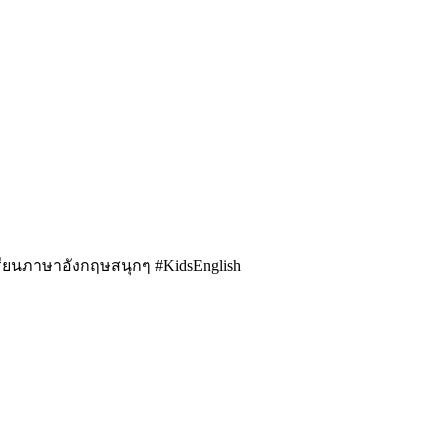
รียนภาษาอังกฤษสนุกๆ #KidsEnglish