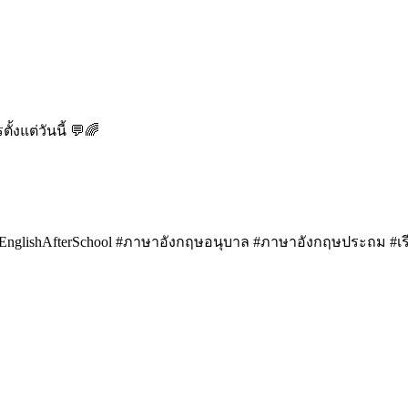
้งแต่วันนี้ 💬🌈
g #EnglishAfterSchool #ภาษาอังกฤษอนุบาล #ภาษาอังกฤษประถม #เ