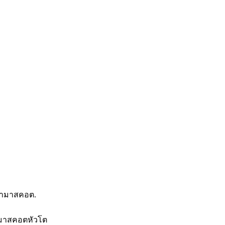
กตามาสคอต.
#มาสคอตหัวโต