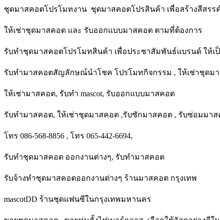
ชุดมาสคอตโปรโมทงาน ชุดมาสคอตโปรสินค้า เพื่อสร้างสีสรรค์
ให้เช่าชุดมาสคอต และ รับออกแบบมาสคอต ตามที่ต้องการ
รับทำชุดมาสคอตโปรโมทสินค้า เพื่อประชาสัมพันธ์แบรนด์ ให้เป
รับทำมาสคอตสัญลักษณ์นำโชค โปรโมทกิจกรรม , ให้เช่าชุดมาส
ให้เช่ามาสคอต, รับทำ mascot, รับออกแบบมาสคอต
รับทำมาสคอต, ให้เช่าชุดมาสคอต ,รับซักมาสคอต , รับซ่อมมา
โทร 086-568-8856 , โทร 065-442-6694,
รับทำชุดมาสคอต ออกงานต่างๆ, รับทำมาสคอต
รับจ้างทำชุดมาสคอตออกงานต่างๆ ร้านมาสคอต กรุงเทพ
mascotDD ร้านชุดแฟนซีในกรุงเทพมหานคร