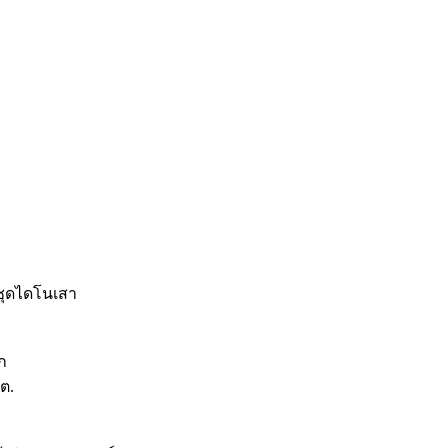
ชุดไดโนเสา
ก
ต.