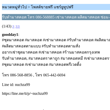
หมวดหมู่ทั่วไป > โพสต์ขายฟรี แชร์ยูทูปฟรี
รับทำมาสคอต โทร 086-568885 เช่ามาสคอต ผลิตมาสคอต ซ่อม
(1/43)
>
>>
goodday1
:
#ชุดมาสคอต #มาสคอต #เช่ามาสคอต #รับทำมาสคอต #ผลิตม
#ผลิตมาสคอตตามแบบ #รับทำมาสคอตตามสั่ง
อยากเช่าชุดมาสคอต #เช่ามาสคอต #ร้านมาสคอตกรุงเทพ
รับทำมาสคอต, #มาสคอตราคาถูก #มาสคอตหมี #เช่ามาสคอตร
#ชุดมาสคอต #เช่ามาสคอต #มาสคอตพรีเวดดิ้ง
โทร 086-568-8856 , โทร 065-442-6694
Line id: nuchza99
https://line.me/ti/p/~nuchza99