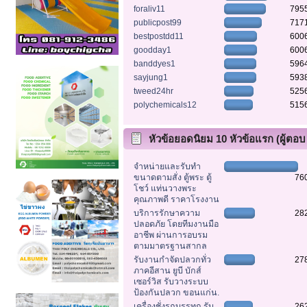
foraliv11
795
publicpost99
717
bestpostdd11
600
goodday1
600
banddyes1
596
sayjung1
593
tweed24hr
525
polychemicals12
515
หัวข้อยอดนิยม 10 หัวข้อแรก (ผู้ตอบ
สูงสุด)
จำหน่ายและรับทำ
ขนาดตามสั่ง ตู้พระ ตู้
76
โชว์ แท่นวางพระ
คุณภาพดี ราคาโรงงาน
บริการรักษาความ
28
ปลอดภัย โดยทีมงานมือ
อาชีพ ผ่านการอบรม
ตามมาตรฐานสากล
รับงานกำจัดปลวกทั่ว
27
ภาคอีสาน ยูบี บักส์
เซอร์วิส รับวางระบบ
ป้องกันปลวก ขอนแก่น.
เครื่องชั่งรถบรรทุก รับ
26