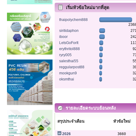
เริ่มหัวข้อใหม่มากที่สุด
thaipolychem888
236
siritidaphon
27
iboor
24
LetsGoForIt
11
erythritol888
9
ryry005
7
salesthai55
5
reggularpost88
3
mookgun9
3
oksmthai
3
รายละเอียดระบบย้อนหลัง
สรุปประจำเดือน
หัวข้อใหม่
2026
3660