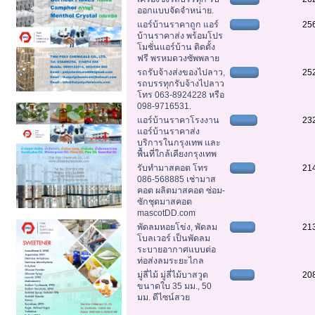
ออกแบบจัดจำหน่าย.
แอร์บ้านราคาถูก แอร์
25
บ้านราคาส่ง พร้อมโปร
โมชั่นแอร์บ้าน ติดตั้ง
ฟรี พรหมดวงซัพพลาย
รถรับจ้างส่งของไปลาว,
25
รถบรรทุกรับจ้างไปลาว
โทร 063-8924228 หรือ
098-9716531.
แอร์บ้านราคาโรงงาน
23
แอร์บ้านราคาส่ง
บริการในกรุงเทพ และ
พื้นที่ใกล้เคียงกรุงเทพ
รับทำมาสคอต โทร
21
086-568885 เช่ามาส
คอต ผลิตมาสคอต ซ่อม-
ซักชุดมาสคอต
mascotDD.com
พัดลมหอยโข่ง, พัดลม
21
โบลเวอร์ เป็นพัดลม
ระบายอากาศแบบต่อ
ท่อส่งลมระยะไกล
มู่ลี่ไม้ มู่ลี่ไม้บาสวูด
20
ขนาดใบ 35 มม., 50
มม. ดีไซน์สวย