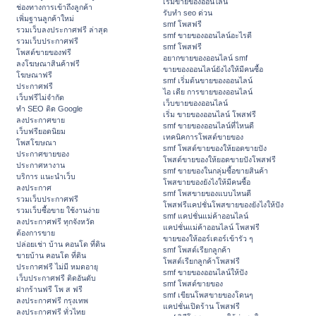
เริ่มขายของออนไลน์
ช่องทางการเข้าถึงลูกค้า
รับทำ seo ด่วน
เพิ่มฐานลูกค้าใหม่
smf โพสฟรี
รวมเว็บลงประกาศฟรี ล่าสุด
smf ขายของออนไลน์อะไรดี
รวมเว็บประกาศฟรี
smf โพสฟรี
โพสต์ขายของฟรี
อยากขายของออนไลน์ smf
ลงโฆษณาสินค้าฟรี
ขายของออนไลน์ยังไงให้มีคนซื้อ
โฆษณาฟรี
smf เริ่มต้นขายของออนไลน์
ประกาศฟรี
ไอ เดีย การขายของออนไลน์
เว็บฟรีไม่จำกัด
เว็บขายของออนไลน์
ทำ SEO ติด Google
เริ่ม ขายของออนไลน์ โพสฟรี
ลงประกาศขาย
smf ขายของออนไลน์ที่ไหนดี
เว็บฟรียอดนิยม
เทคนิคการโพสต์ขายของ
โพสโฆษณา
smf โพสต์ขายของให้ยอดขายปัง
ประกาศขายของ
โพสต์ขายของให้ยอดขายปังโพสฟรี
ประกาศหางาน
smf ขายของในกลุ่มซื้อขายสินค้า
บริการ แนะนำเว็บ
โพสขายของยังไงให้มีคนซื้อ
ลงประกาศ
smf โพสขายของแบบไหนดี
รวมเว็บประกาศฟรี
โพสฟรีแคปชั่นโพสขายของยังไงให้ปัง
รวมเว็บซื้อขาย ใช้งานง่าย
smf แคปชั่นแม่ค้าออนไลน์
ลงประกาศฟรี ทุกจังหวัด
แคปชั่นแม่ค้าออนไลน์ โพสฟรี
ต้องการขาย
ขายของให้ออร์เดอร์เข้ารัว ๆ
ปล่อยเช่า บ้าน คอนโด ที่ดิน
smf โพสต์เรียกลูกค้า
ขายบ้าน คอนโด ที่ดิน
โพสต์เรียกลูกค้าโพสฟรี
ประกาศฟรี ไม่มี หมดอายุ
smf ขายของออนไลน์ให้ปัง
เว็บประกาศฟรี ติดอันดับ
smf โพสต์ขายของ
ฝากร้านฟรี โพ ส ฟรี
smf เขียนโพสขายของโดนๆ
ลงประกาศฟรี กรุงเทพ
แคปชั่นเปิดร้าน โพสฟรี
ลงประกาศฟรี ทั่วไทย