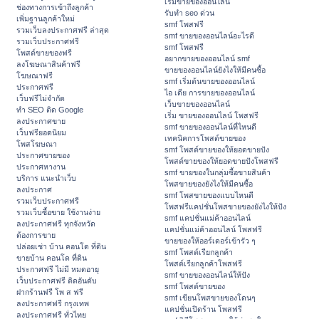
เริ่มขายของออนไลน์
ช่องทางการเข้าถึงลูกค้า
รับทำ seo ด่วน
เพิ่มฐานลูกค้าใหม่
smf โพสฟรี
รวมเว็บลงประกาศฟรี ล่าสุด
smf ขายของออนไลน์อะไรดี
รวมเว็บประกาศฟรี
smf โพสฟรี
โพสต์ขายของฟรี
อยากขายของออนไลน์ smf
ลงโฆษณาสินค้าฟรี
ขายของออนไลน์ยังไงให้มีคนซื้อ
โฆษณาฟรี
smf เริ่มต้นขายของออนไลน์
ประกาศฟรี
ไอ เดีย การขายของออนไลน์
เว็บฟรีไม่จำกัด
เว็บขายของออนไลน์
ทำ SEO ติด Google
เริ่ม ขายของออนไลน์ โพสฟรี
ลงประกาศขาย
smf ขายของออนไลน์ที่ไหนดี
เว็บฟรียอดนิยม
เทคนิคการโพสต์ขายของ
โพสโฆษณา
smf โพสต์ขายของให้ยอดขายปัง
ประกาศขายของ
โพสต์ขายของให้ยอดขายปังโพสฟรี
ประกาศหางาน
smf ขายของในกลุ่มซื้อขายสินค้า
บริการ แนะนำเว็บ
โพสขายของยังไงให้มีคนซื้อ
ลงประกาศ
smf โพสขายของแบบไหนดี
รวมเว็บประกาศฟรี
โพสฟรีแคปชั่นโพสขายของยังไงให้ปัง
รวมเว็บซื้อขาย ใช้งานง่าย
smf แคปชั่นแม่ค้าออนไลน์
ลงประกาศฟรี ทุกจังหวัด
แคปชั่นแม่ค้าออนไลน์ โพสฟรี
ต้องการขาย
ขายของให้ออร์เดอร์เข้ารัว ๆ
ปล่อยเช่า บ้าน คอนโด ที่ดิน
smf โพสต์เรียกลูกค้า
ขายบ้าน คอนโด ที่ดิน
โพสต์เรียกลูกค้าโพสฟรี
ประกาศฟรี ไม่มี หมดอายุ
smf ขายของออนไลน์ให้ปัง
เว็บประกาศฟรี ติดอันดับ
smf โพสต์ขายของ
ฝากร้านฟรี โพ ส ฟรี
smf เขียนโพสขายของโดนๆ
ลงประกาศฟรี กรุงเทพ
แคปชั่นเปิดร้าน โพสฟรี
ลงประกาศฟรี ทั่วไทย