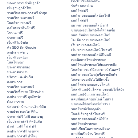
เริ่มขายของออนไลน์
ช่องทางการเข้าถึงลูกค้า
รับทำ seo ด่วน
เพิ่มฐานลูกค้าใหม่
smf โพสฟรี
รวมเว็บลงประกาศฟรี ล่าสุด
smf ขายของออนไลน์อะไรดี
รวมเว็บประกาศฟรี
smf โพสฟรี
โพสต์ขายของฟรี
อยากขายของออนไลน์ smf
ลงโฆษณาสินค้าฟรี
ขายของออนไลน์ยังไงให้มีคนซื้อ
โฆษณาฟรี
smf เริ่มต้นขายของออนไลน์
ประกาศฟรี
ไอ เดีย การขายของออนไลน์
เว็บฟรีไม่จำกัด
เว็บขายของออนไลน์
ทำ SEO ติด Google
เริ่ม ขายของออนไลน์ โพสฟรี
ลงประกาศขาย
smf ขายของออนไลน์ที่ไหนดี
เว็บฟรียอดนิยม
เทคนิคการโพสต์ขายของ
โพสโฆษณา
smf โพสต์ขายของให้ยอดขายปัง
ประกาศขายของ
โพสต์ขายของให้ยอดขายปังโพสฟรี
ประกาศหางาน
smf ขายของในกลุ่มซื้อขายสินค้า
บริการ แนะนำเว็บ
โพสขายของยังไงให้มีคนซื้อ
ลงประกาศ
smf โพสขายของแบบไหนดี
รวมเว็บประกาศฟรี
โพสฟรีแคปชั่นโพสขายของยังไงให้ปัง
รวมเว็บซื้อขาย ใช้งานง่าย
smf แคปชั่นแม่ค้าออนไลน์
ลงประกาศฟรี ทุกจังหวัด
แคปชั่นแม่ค้าออนไลน์ โพสฟรี
ต้องการขาย
ขายของให้ออร์เดอร์เข้ารัว ๆ
ปล่อยเช่า บ้าน คอนโด ที่ดิน
smf โพสต์เรียกลูกค้า
ขายบ้าน คอนโด ที่ดิน
โพสต์เรียกลูกค้าโพสฟรี
ประกาศฟรี ไม่มี หมดอายุ
smf ขายของออนไลน์ให้ปัง
เว็บประกาศฟรี ติดอันดับ
smf โพสต์ขายของ
ฝากร้านฟรี โพ ส ฟรี
smf เขียนโพสขายของโดนๆ
ลงประกาศฟรี กรุงเทพ
แคปชั่นเปิดร้าน โพสฟรี
ลงประกาศฟรี ทั่วไทย