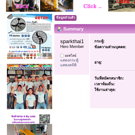
ข้อมูลส่วนตัว
Summary
sparkthai1 
กระทู้:
Hero Member
ข้อความส่วนบุคคล:
ออฟไลน์
แสดงกระทู้
อายุ:
แสดงสถิติ
วันที่สมัครสมาชิก:
เวลาท้องถิ่น:
ใช้งานล่าสุด: