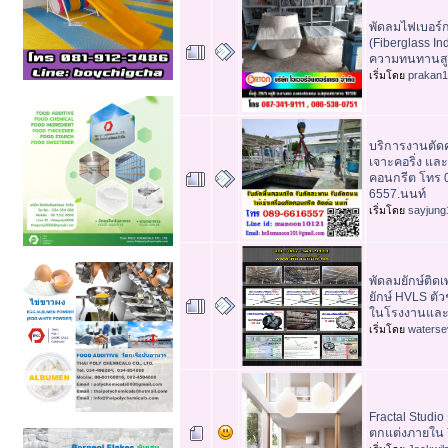
พัดลมไฟเบอร์
(Fiberglass Ind
ความทนทานสู
เริ่มโดย
prakan
บริการงานตัดค
เจาะคอริ่ง และ 
คอนกรีต โทร 
6557.นนท์
เริ่มโดย
sayjung
พัดลมยักษ์ติด
ยักษ์ HVLS ต
ในโรงงานและโก
เริ่มโดย
waterse
Fractal Studi
ตกแต่งภายใน ร