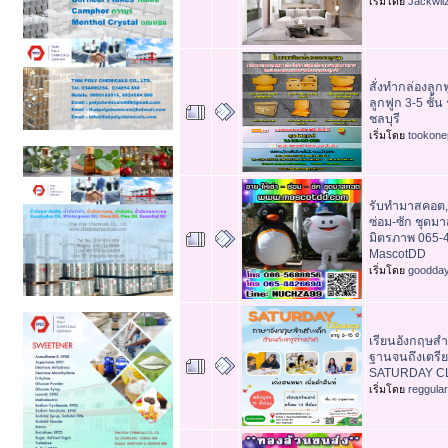
เริ่มโดย
Jackwil
สั่งทำกล่องลู
ลูกฟูก 3-5 ชั้
ชลบุรี
เริ่มโดย
tookone
รับทำมาสคอต,
ซ่อม-ซัก ชุด
มิตรภาพ 065-
MascotDD
เริ่มโดย
goodda
เรียนอังกฤษสำหร
ฐานจนถึงเตรี
SATURDAY C
เริ่มโดย
reggula