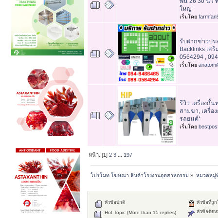
พื้น 26 30 นิ้
ใหญ่
เริ่มโดย
farmfan
รับฝากข่าวประ
Backlinks เสร
0564294 , 09
เริ่มโดย
anatomi
รีวิว เครื่องกั้น
สามขา, เครื่องกั
รถยนต์*
เริ่มโดย
bestpos
หน้า: [
1
]
2
3
...
197
โปรโมท โฆษณา สินค้าโรงงานอุตสาหกรรม
»
หมวดหมู่ท
หัวข้อปกติ
หัวข้อที่ถู
หัวข้อติดห
Hot Topic (More than 15 replies)