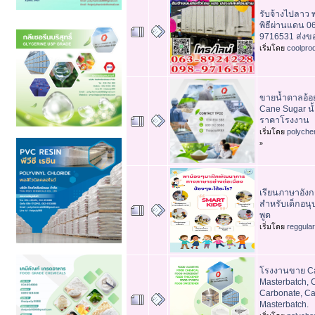
รับจ้างไปลาว 
พิธีผ่านแดน 0
9716531 ส่งข
เริ่มโดย
coolpro
ขายน้ำตาลอ้อ
Cane Sugar 
ราคาโรงงาน
เริ่มโดย
polyche
»
เรียนภาษาอัง
สำหรับเด็กอนุบ
พูด
เริ่มโดย
reggula
โรงงานขาย C
Masterbatch, 
Carbonate, C
Masterbatch.