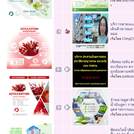
เริ่มโดย
polyche
»
บริการพาคนแก
เดินคิวหาหมอ ช
หมอ
เริ่มโดย
ChingCh
เช็คหมายจับ ต
ทะเบียนรถ ตรว
ถูกต้องตามหล
เริ่มโดย
publicp
จำหน่ายยูคาลิ
น้ำมันยูคา รา
อุตสาหกรรมแล
เริ่มโดย
polyche
พัดลมไอน้ำติดผ