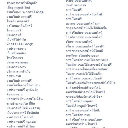
เริ่มขายของออนไลน์
ช่องทางการเข้าถึงลูกค้า
รับทำ seo ด่วน
เพิ่มฐานลูกค้าใหม่
smf โพสฟรี
รวมเว็บลงประกาศฟรี ล่าสุด
smf ขายของออนไลน์อะไรดี
รวมเว็บประกาศฟรี
smf โพสฟรี
โพสต์ขายของฟรี
อยากขายของออนไลน์ smf
ลงโฆษณาสินค้าฟรี
ขายของออนไลน์ยังไงให้มีคนซื้อ
โฆษณาฟรี
smf เริ่มต้นขายของออนไลน์
ประกาศฟรี
ไอ เดีย การขายของออนไลน์
เว็บฟรีไม่จำกัด
เว็บขายของออนไลน์
ทำ SEO ติด Google
เริ่ม ขายของออนไลน์ โพสฟรี
ลงประกาศขาย
smf ขายของออนไลน์ที่ไหนดี
เว็บฟรียอดนิยม
เทคนิคการโพสต์ขายของ
โพสโฆษณา
smf โพสต์ขายของให้ยอดขายปัง
ประกาศขายของ
โพสต์ขายของให้ยอดขายปังโพสฟรี
ประกาศหางาน
smf ขายของในกลุ่มซื้อขายสินค้า
บริการ แนะนำเว็บ
โพสขายของยังไงให้มีคนซื้อ
ลงประกาศ
smf โพสขายของแบบไหนดี
รวมเว็บประกาศฟรี
โพสฟรีแคปชั่นโพสขายของยังไงให้ปัง
รวมเว็บซื้อขาย ใช้งานง่าย
smf แคปชั่นแม่ค้าออนไลน์
ลงประกาศฟรี ทุกจังหวัด
แคปชั่นแม่ค้าออนไลน์ โพสฟรี
ต้องการขาย
ขายของให้ออร์เดอร์เข้ารัว ๆ
ปล่อยเช่า บ้าน คอนโด ที่ดิน
smf โพสต์เรียกลูกค้า
ขายบ้าน คอนโด ที่ดิน
โพสต์เรียกลูกค้าโพสฟรี
ประกาศฟรี ไม่มี หมดอายุ
smf ขายของออนไลน์ให้ปัง
เว็บประกาศฟรี ติดอันดับ
smf โพสต์ขายของ
ฝากร้านฟรี โพ ส ฟรี
smf เขียนโพสขายของโดนๆ
ลงประกาศฟรี กรุงเทพ
แคปชั่นเปิดร้าน โพสฟรี
ลงประกาศฟรี ทั่วไทย