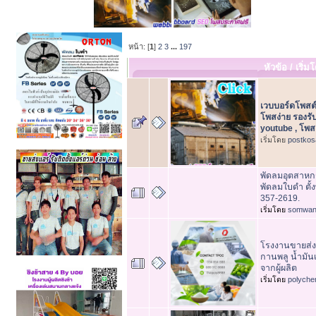
หน้า: [
1
]
2
3
...
197
หัวข้อ
/
เริ่ม
เวบบอร์ดโพสต
โพสง่าย รองร
youtube , โพส
เริ่มโดย
postkos
พัดลมอุตสาห
พัดลมใบดำ ตั้ง
357-2619.
เริ่มโดย
somwan
โรงงานขายส่ง
กานพลู น้ำมัน
จากผู้ผลิต
เริ่มโดย
polyche