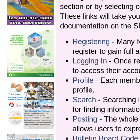
section or by selecting o
These links will take yo
documentation on the Sim
Registering
- Many f
register to gain full 
Logging In
- Once re
to access their acco
Profile
- Each membe
profile.
Search
- Searching i
for finding informati
Posting
- The whole 
allows users to exp
Bulletin Board Code