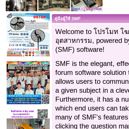
คู่มือผู้ใช้ SMF
Welcome to โปรโมท โฆ
อุตสาหกรรม, powered b
(SMF) software!
SMF is the elegant, effe
forum software solution th
allows users to communi
a given subject in a cl
Furthermore, it has a n
which end users can tak
many of SMF's features 
clicking the question ma