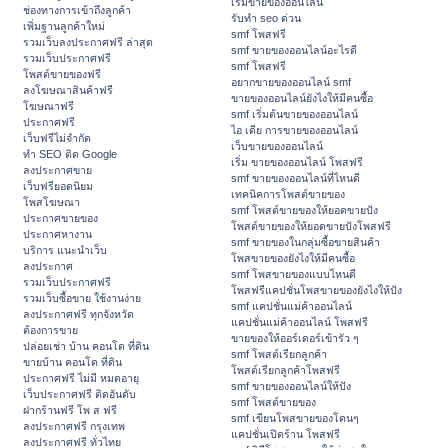
เริ่มขายของออนไลน์
ช่องทางการเข้าถึงลูกค้า
รับทำ seo ด่วน
เพิ่มฐานลูกค้าใหม่
smf โพสฟรี
รวมเว็บลงประกาศฟรี ล่าสุด
smf ขายของออนไลน์อะไรดี
รวมเว็บประกาศฟรี
smf โพสฟรี
โพสต์ขายของฟรี
อยากขายของออนไลน์ smf
ลงโฆษณาสินค้าฟรี
ขายของออนไลน์ยังไงให้มีคนซื้อ
โฆษณาฟรี
smf เริ่มต้นขายของออนไลน์
ประกาศฟรี
ไอ เดีย การขายของออนไลน์
เว็บฟรีไม่จำกัด
เว็บขายของออนไลน์
ทำ SEO ติด Google
เริ่ม ขายของออนไลน์ โพสฟรี
ลงประกาศขาย
smf ขายของออนไลน์ที่ไหนดี
เว็บฟรียอดนิยม
เทคนิคการโพสต์ขายของ
โพสโฆษณา
smf โพสต์ขายของให้ยอดขายปัง
ประกาศขายของ
โพสต์ขายของให้ยอดขายปังโพสฟรี
ประกาศหางาน
smf ขายของในกลุ่มซื้อขายสินค้า
บริการ แนะนำเว็บ
โพสขายของยังไงให้มีคนซื้อ
ลงประกาศ
smf โพสขายของแบบไหนดี
รวมเว็บประกาศฟรี
โพสฟรีแคปชั่นโพสขายของยังไงให้ปัง
รวมเว็บซื้อขาย ใช้งานง่าย
smf แคปชั่นแม่ค้าออนไลน์
ลงประกาศฟรี ทุกจังหวัด
แคปชั่นแม่ค้าออนไลน์ โพสฟรี
ต้องการขาย
ขายของให้ออร์เดอร์เข้ารัว ๆ
ปล่อยเช่า บ้าน คอนโด ที่ดิน
smf โพสต์เรียกลูกค้า
ขายบ้าน คอนโด ที่ดิน
โพสต์เรียกลูกค้าโพสฟรี
ประกาศฟรี ไม่มี หมดอายุ
smf ขายของออนไลน์ให้ปัง
เว็บประกาศฟรี ติดอันดับ
smf โพสต์ขายของ
ฝากร้านฟรี โพ ส ฟรี
smf เขียนโพสขายของโดนๆ
ลงประกาศฟรี กรุงเทพ
แคปชั่นเปิดร้าน โพสฟรี
ลงประกาศฟรี ทั่วไทย