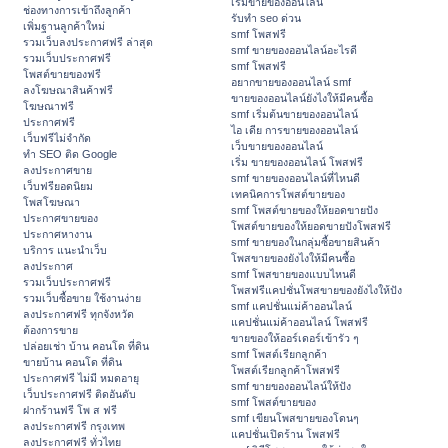
เริ่มขายของออนไลน์
ช่องทางการเข้าถึงลูกค้า
รับทำ seo ด่วน
เพิ่มฐานลูกค้าใหม่
smf โพสฟรี
รวมเว็บลงประกาศฟรี ล่าสุด
smf ขายของออนไลน์อะไรดี
รวมเว็บประกาศฟรี
smf โพสฟรี
โพสต์ขายของฟรี
อยากขายของออนไลน์ smf
ลงโฆษณาสินค้าฟรี
ขายของออนไลน์ยังไงให้มีคนซื้อ
โฆษณาฟรี
smf เริ่มต้นขายของออนไลน์
ประกาศฟรี
ไอ เดีย การขายของออนไลน์
เว็บฟรีไม่จำกัด
เว็บขายของออนไลน์
ทำ SEO ติด Google
เริ่ม ขายของออนไลน์ โพสฟรี
ลงประกาศขาย
smf ขายของออนไลน์ที่ไหนดี
เว็บฟรียอดนิยม
เทคนิคการโพสต์ขายของ
โพสโฆษณา
smf โพสต์ขายของให้ยอดขายปัง
ประกาศขายของ
โพสต์ขายของให้ยอดขายปังโพสฟรี
ประกาศหางาน
smf ขายของในกลุ่มซื้อขายสินค้า
บริการ แนะนำเว็บ
โพสขายของยังไงให้มีคนซื้อ
ลงประกาศ
smf โพสขายของแบบไหนดี
รวมเว็บประกาศฟรี
โพสฟรีแคปชั่นโพสขายของยังไงให้ปัง
รวมเว็บซื้อขาย ใช้งานง่าย
smf แคปชั่นแม่ค้าออนไลน์
ลงประกาศฟรี ทุกจังหวัด
แคปชั่นแม่ค้าออนไลน์ โพสฟรี
ต้องการขาย
ขายของให้ออร์เดอร์เข้ารัว ๆ
ปล่อยเช่า บ้าน คอนโด ที่ดิน
smf โพสต์เรียกลูกค้า
ขายบ้าน คอนโด ที่ดิน
โพสต์เรียกลูกค้าโพสฟรี
ประกาศฟรี ไม่มี หมดอายุ
smf ขายของออนไลน์ให้ปัง
เว็บประกาศฟรี ติดอันดับ
smf โพสต์ขายของ
ฝากร้านฟรี โพ ส ฟรี
smf เขียนโพสขายของโดนๆ
ลงประกาศฟรี กรุงเทพ
แคปชั่นเปิดร้าน โพสฟรี
ลงประกาศฟรี ทั่วไทย