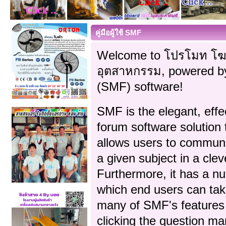
คู่มือผู้ใช้ SMF
Welcome to โปรโมท โฆ
อุตสาหกรรม, powered b
(SMF) software!
SMF is the elegant, effe
forum software solution th
allows users to communi
a given subject in a cl
Furthermore, it has a n
which end users can tak
many of SMF's features 
clicking the question ma