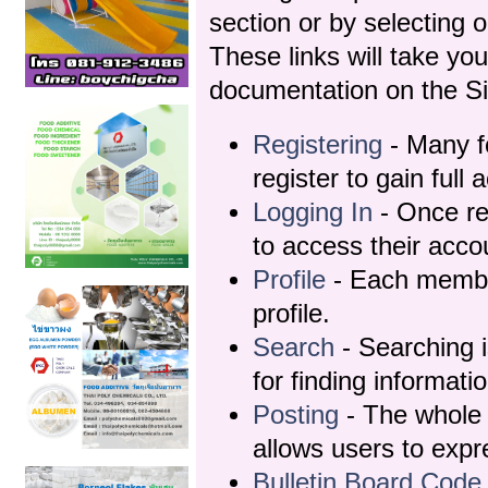
section or by selecting o
These links will take yo
documentation on the Sim
Registering
- Many f
register to gain full 
Logging In
- Once re
to access their acco
Profile
- Each membe
profile.
Search
- Searching i
for finding informati
Posting
- The whole 
allows users to exp
Bulletin Board Code