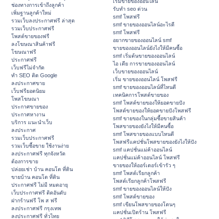
เริ่มขายของออนไลน์
ช่องทางการเข้าถึงลูกค้า
รับทำ seo ด่วน
เพิ่มฐานลูกค้าใหม่
smf โพสฟรี
รวมเว็บลงประกาศฟรี ล่าสุด
smf ขายของออนไลน์อะไรดี
รวมเว็บประกาศฟรี
smf โพสฟรี
โพสต์ขายของฟรี
อยากขายของออนไลน์ smf
ลงโฆษณาสินค้าฟรี
ขายของออนไลน์ยังไงให้มีคนซื้อ
โฆษณาฟรี
smf เริ่มต้นขายของออนไลน์
ประกาศฟรี
ไอ เดีย การขายของออนไลน์
เว็บฟรีไม่จำกัด
เว็บขายของออนไลน์
ทำ SEO ติด Google
เริ่ม ขายของออนไลน์ โพสฟรี
ลงประกาศขาย
smf ขายของออนไลน์ที่ไหนดี
เว็บฟรียอดนิยม
เทคนิคการโพสต์ขายของ
โพสโฆษณา
smf โพสต์ขายของให้ยอดขายปัง
ประกาศขายของ
โพสต์ขายของให้ยอดขายปังโพสฟรี
ประกาศหางาน
smf ขายของในกลุ่มซื้อขายสินค้า
บริการ แนะนำเว็บ
โพสขายของยังไงให้มีคนซื้อ
ลงประกาศ
smf โพสขายของแบบไหนดี
รวมเว็บประกาศฟรี
โพสฟรีแคปชั่นโพสขายของยังไงให้ปัง
รวมเว็บซื้อขาย ใช้งานง่าย
smf แคปชั่นแม่ค้าออนไลน์
ลงประกาศฟรี ทุกจังหวัด
แคปชั่นแม่ค้าออนไลน์ โพสฟรี
ต้องการขาย
ขายของให้ออร์เดอร์เข้ารัว ๆ
ปล่อยเช่า บ้าน คอนโด ที่ดิน
smf โพสต์เรียกลูกค้า
ขายบ้าน คอนโด ที่ดิน
โพสต์เรียกลูกค้าโพสฟรี
ประกาศฟรี ไม่มี หมดอายุ
smf ขายของออนไลน์ให้ปัง
เว็บประกาศฟรี ติดอันดับ
smf โพสต์ขายของ
ฝากร้านฟรี โพ ส ฟรี
smf เขียนโพสขายของโดนๆ
ลงประกาศฟรี กรุงเทพ
แคปชั่นเปิดร้าน โพสฟรี
ลงประกาศฟรี ทั่วไทย