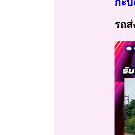
กะบะ
รถส