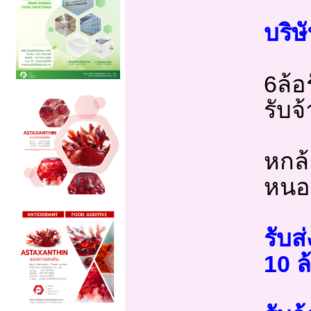
บริษ
6ล้อ
รับจ
หกล้
หนอง
รับส
10 ล