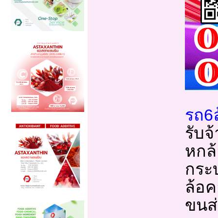
รถ6ล
รับจ้
หกล้
กระบ
ล้อค
ขนส่