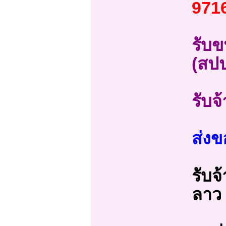
971
รับข
(สป
รับจ
ส่งข
รับจ
ลาว 