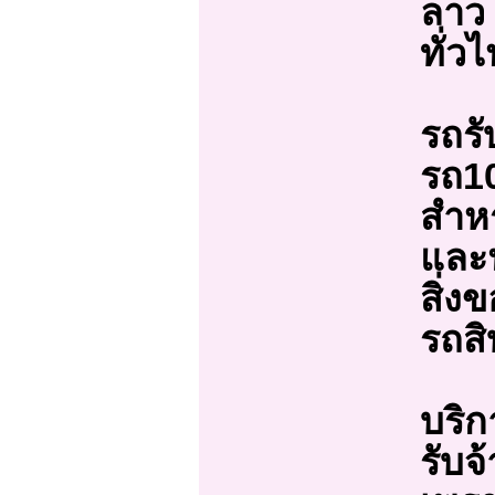
ลาว 
ทั่ว
รถรั
รถ10
สำหร
และ
สิ่ง
รถสิ
บริก
รับจ