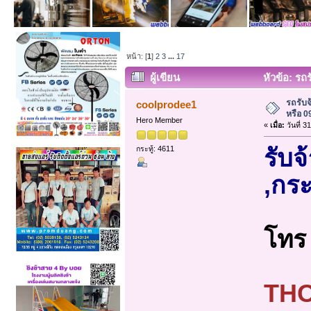
หน้า: [
1
]
2
3
...
17
ผู้เขียน
หัวข้อ: รถ
รถรับ
coolprodee1
หรือ 0
Hero Member
«
เมื่อ:
วันที่ 
กระทู้: 4611
รับจ
,กระ
โท
THO