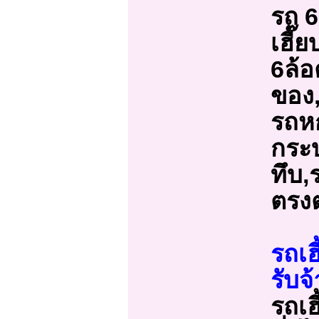
รถ 6
เฮี๊ย
6ล้อ
ของ,
รถหก
กระบ
ทึบ,
ตรง
รถเฮ
รับจ
รถเฮ