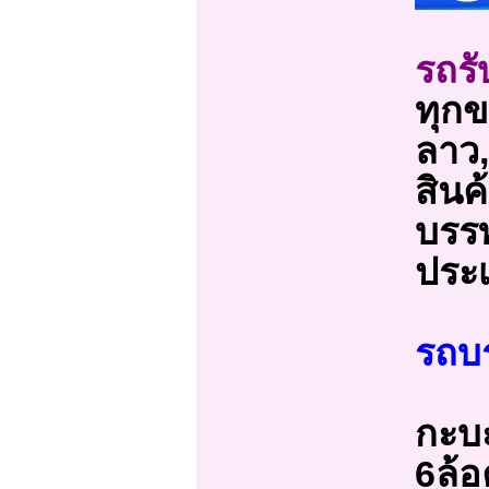
รถรั
ทุกข
ลาว,
สินค
บรรท
ประเ
รถบ
กะบะ
6ล้อ