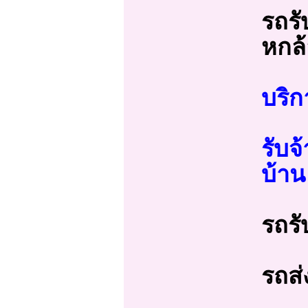
รถรั
หกล้
บริก
รับจ
บ้าน
รถรั
รถส่