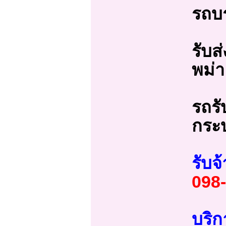
รถบร
รับส
พม่า
รถรั
กระบ
รับจ
098
บริก