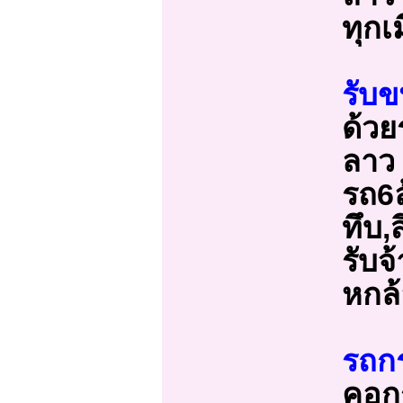
ทุกเ
รับ
ด้วย
ลาว
รถ6ล
ทึบ,
รับจ
หกล้
รถกร
คอกร