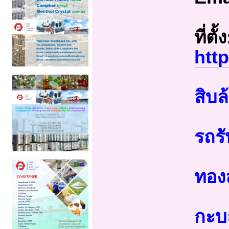
ที่ตั้ง
htt
สิบ
รถรั
ทองล
กะบะ