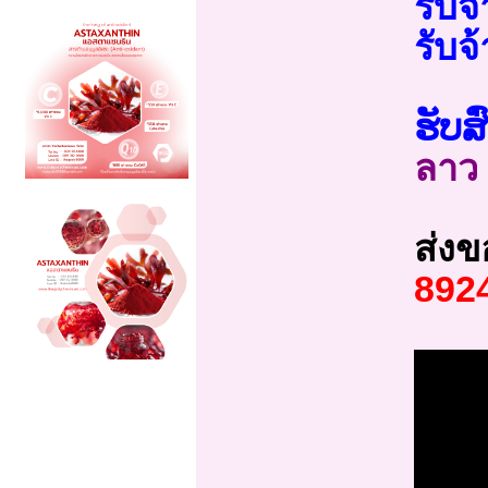
รับจ
รับจ้
ຮັບສ
ลาว
ส่งข
892