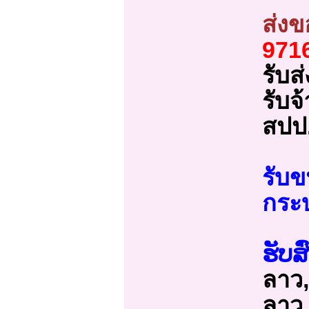
ส่ง
971
รับส
รับจ
สปป
รับข
กระบ
ຮັບສ
ลาว,
ลาว 