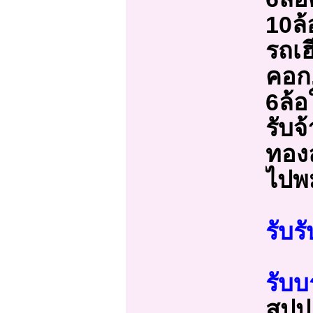
10ล้
รถเฮ
คอก,
6ล้
รับจ
ทองล
ไปพม
รับร
รับบ
สปป