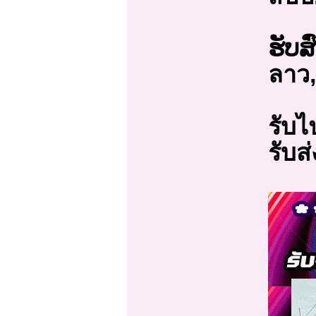
ຮັບສ
ลาว,
รับไ
รับส