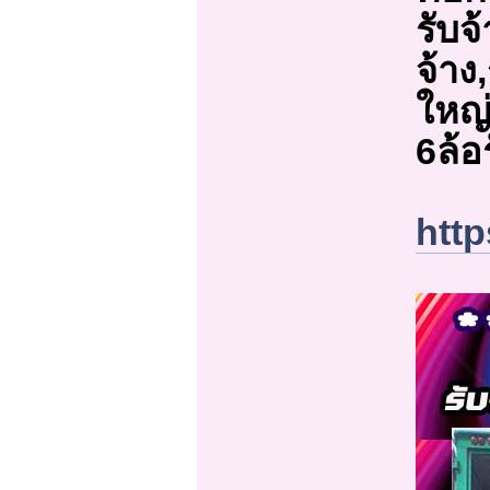
รับจ
จ้าง
ใหญ่
6ล้อ
http