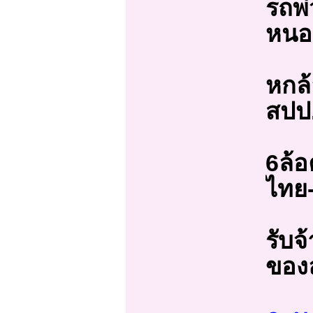
รถพ่
หนอง
หกล้
สปป
6ล้อ
ไทย
รับจ
ของ