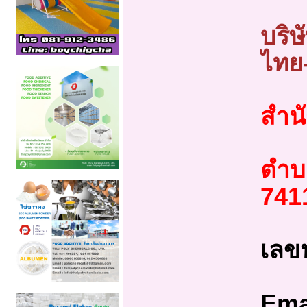
บริษ
ไทย
สำนั
ตำบ
741
เลขป
Em