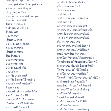
วิธีหาลูกค้ากลุ่มเป้าหมาย
ขายสินค้าไม่สต๊อกสินค้า
การหาลูกค้าใหม่ รักษาลูกค้าเก่า
เริ่มขายของออนไลน์
ช่องทางการเข้าถึงลูกค้า
รับทำ seo ด่วน
เพิ่มฐานลูกค้าใหม่
smf โพสฟรี
รวมเว็บลงประกาศฟรี ล่าสุด
smf ขายของออนไลน์อะไรดี
รวมเว็บประกาศฟรี
smf โพสฟรี
โพสต์ขายของฟรี
อยากขายของออนไลน์ smf
ลงโฆษณาสินค้าฟรี
ขายของออนไลน์ยังไงให้มีคนซื้อ
โฆษณาฟรี
smf เริ่มต้นขายของออนไลน์
ประกาศฟรี
ไอ เดีย การขายของออนไลน์
เว็บฟรีไม่จำกัด
เว็บขายของออนไลน์
ทำ SEO ติด Google
เริ่ม ขายของออนไลน์ โพสฟรี
ลงประกาศขาย
smf ขายของออนไลน์ที่ไหนดี
เว็บฟรียอดนิยม
เทคนิคการโพสต์ขายของ
โพสโฆษณา
smf โพสต์ขายของให้ยอดขายปัง
ประกาศขายของ
โพสต์ขายของให้ยอดขายปังโพสฟรี
ประกาศหางาน
smf ขายของในกลุ่มซื้อขายสินค้า
บริการ แนะนำเว็บ
โพสขายของยังไงให้มีคนซื้อ
ลงประกาศ
smf โพสขายของแบบไหนดี
รวมเว็บประกาศฟรี
โพสฟรีแคปชั่นโพสขายของยังไงให้ปัง
รวมเว็บซื้อขาย ใช้งานง่าย
smf แคปชั่นแม่ค้าออนไลน์
ลงประกาศฟรี ทุกจังหวัด
แคปชั่นแม่ค้าออนไลน์ โพสฟรี
ต้องการขาย
ขายของให้ออร์เดอร์เข้ารัว ๆ
ปล่อยเช่า บ้าน คอนโด ที่ดิน
smf โพสต์เรียกลูกค้า
ขายบ้าน คอนโด ที่ดิน
โพสต์เรียกลูกค้าโพสฟรี
ประกาศฟรี ไม่มี หมดอายุ
smf ขายของออนไลน์ให้ปัง
เว็บประกาศฟรี ติดอันดับ
smf โพสต์ขายของ
ฝากร้านฟรี โพ ส ฟรี
smf เขียนโพสขายของโดนๆ