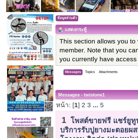
ข้อมูลส่วนตัว
แสดงกระทู้
This section allows you to
member. Note that you can
you currently have access 
Messages
Topics
Attachments
Messages - twistone1
หน้า: [
1
]
2
3
...
5
1
โพสต์ขายฟรี แชร์ยูทู
บริการรับปูยางมะตอยผ