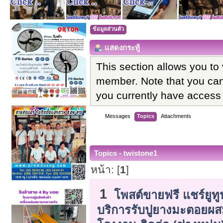
ข้อมูลส่วนตัว
แสดงกระทู้
This section allows you to
member. Note that you can
you currently have access 
Messages
Topics
Attachments
Topics - twistone1
หน้า: [
1
]
1
โพสต์ขายฟรี แชร์ยูทู
บริการรับปูยางมะตอยผ