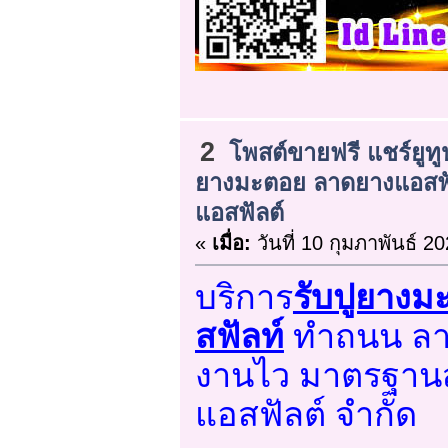
2
โพสต์ขายฟรี แชร์ยูทู
ยางมะตอย ลาดยางแอสฟัลท
แอสฟัลต์
«
เมื่อ:
วันที่ 10 กุมภาพันธ์ 2
บริการ
รับปูยางม
สฟัลท์
ทำถนน ลา
งานไว มาตรฐานสูง
แอสฟัลต์ จำกัด