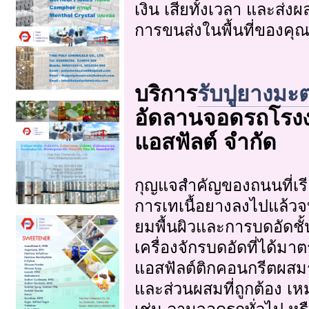
เงิน เสียทั้งเวลา และส่
การขนส่งในพื้นที่ของคุณอ
บริการ
รับปูยางมะ
อัดลานจอดรถโรงงา
แอสฟัลต์ จำกัด
กุญแจสำคัญของถนนที่เร
การเทเนื้อยางลงไปแล้วจบ 
ยมพื้นผิวและการบดอัดชั
เครื่องจักรบดอัดที่ได้มา
แอสฟัลต์ติกคอนกรีตผสมร
และส่วนผสมที่ถูกต้อง เ