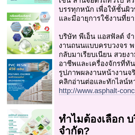
เช่น ลานจอดรถทั่วไป หร
บรรทุกหนัก เพื่อให้ชั้นผิ
และมีอายุการใช้งานที่ยา
บริษัท พีเอ็น แอสฟัลต์ จำ
งานถนนแบบครบวงจร พร้อม
กลับมาเรียบเนียน สวยง
อาชีพและเครื่องจักรที่ท
รูปภาพผลงานหน้างานจริ
คลิกอ่านต่อและทักไลน์หาเ
http://www.asphalt-conc
ทำไมต้องเลือก บร
จำกัด?