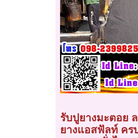
รับปูยางมะตอย 
ยางแอสฟัลท์ คร