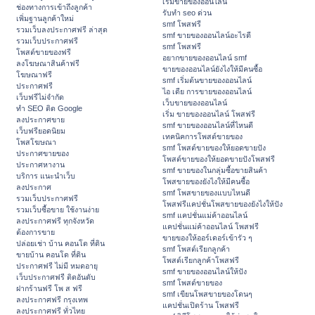
เริ่มขายของออนไลน์
ช่องทางการเข้าถึงลูกค้า
รับทำ seo ด่วน
เพิ่มฐานลูกค้าใหม่
smf โพสฟรี
รวมเว็บลงประกาศฟรี ล่าสุด
smf ขายของออนไลน์อะไรดี
รวมเว็บประกาศฟรี
smf โพสฟรี
โพสต์ขายของฟรี
อยากขายของออนไลน์ smf
ลงโฆษณาสินค้าฟรี
ขายของออนไลน์ยังไงให้มีคนซื้อ
โฆษณาฟรี
smf เริ่มต้นขายของออนไลน์
ประกาศฟรี
ไอ เดีย การขายของออนไลน์
เว็บฟรีไม่จำกัด
เว็บขายของออนไลน์
ทำ SEO ติด Google
เริ่ม ขายของออนไลน์ โพสฟรี
ลงประกาศขาย
smf ขายของออนไลน์ที่ไหนดี
เว็บฟรียอดนิยม
เทคนิคการโพสต์ขายของ
โพสโฆษณา
smf โพสต์ขายของให้ยอดขายปัง
ประกาศขายของ
โพสต์ขายของให้ยอดขายปังโพสฟรี
ประกาศหางาน
smf ขายของในกลุ่มซื้อขายสินค้า
บริการ แนะนำเว็บ
โพสขายของยังไงให้มีคนซื้อ
ลงประกาศ
smf โพสขายของแบบไหนดี
รวมเว็บประกาศฟรี
โพสฟรีแคปชั่นโพสขายของยังไงให้ปัง
รวมเว็บซื้อขาย ใช้งานง่าย
smf แคปชั่นแม่ค้าออนไลน์
ลงประกาศฟรี ทุกจังหวัด
แคปชั่นแม่ค้าออนไลน์ โพสฟรี
ต้องการขาย
ขายของให้ออร์เดอร์เข้ารัว ๆ
ปล่อยเช่า บ้าน คอนโด ที่ดิน
smf โพสต์เรียกลูกค้า
ขายบ้าน คอนโด ที่ดิน
โพสต์เรียกลูกค้าโพสฟรี
ประกาศฟรี ไม่มี หมดอายุ
smf ขายของออนไลน์ให้ปัง
เว็บประกาศฟรี ติดอันดับ
smf โพสต์ขายของ
ฝากร้านฟรี โพ ส ฟรี
smf เขียนโพสขายของโดนๆ
ลงประกาศฟรี กรุงเทพ
แคปชั่นเปิดร้าน โพสฟรี
ลงประกาศฟรี ทั่วไทย