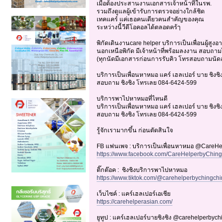
เมื่อต้องประสานงานเอกสารเจ้าหน้าที่ในรพ.
รวมถึงดูแลผู้เข้ารับการตรวจอย่างใกล้ชิด
เทคแคร์ แค่เธอคนเดียวคนสำคัญของคุณ
ระหว่างนี้วีดีโอคอลได้ตลอดคร้ๅ
พิกัดเดินงานcare helper บริการเป็นเพื่อนผู้สู
นอกเหนือพิกัด มีเจ้าหน้าที่พร้อมลงงาน สอบถาม
(ทุกนัดมีเอกสารก่อนการรับคิว โทรสอบถามนัด
บริการเป็นเพื่อนหาหมอ แคร์ เฮลเปอร์ บาย ชิงชิ
สอบถาม ชิงชิง โทรเลย 084-6424-599
บริการพาไปหาหมอที่ไหนดี
บริการเป็นเพื่อนหาหมอ แคร์ เฮลเปอร์ บาย ชิงชิ
สอบถาม ชิงชิง โทรเลย 084-6424-599
รู้จักเรามากขึ้น ก่อนตัดสินใจ
FB แฟนเพจ : บริการเป็นเพื่อนหาหมอ @CareH
https://www.facebook.com/CareHelperbyChin
ติ๊กต๊อค : ชิงชิงบริการพาไปหาหมอ
https://www.tiktok.com/@carehelperbychingch
เว็บไซค์ : แคร์เฮลเปอร์เอเชีย
https://carehelperasian.com/
ยูทูป : แคร์เฮลเปอร์บายชิงชิง @carehelperbyc