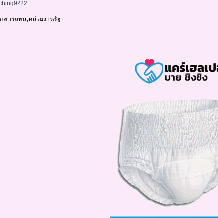
gching9222
นเอกสารแทน,หน่วยงานรัฐ