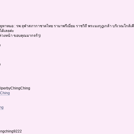
งอายุหาหมอ : รพ.จุฬาสภากาชาดไทย รามาพรีเมี่ยม ราชวิถี พระมงกุฎเกล้า บริเวณใกล้เคี
ได้เลยค่ะ
ล่วงหน้า ขอบคุณมากจร้ๅ)
ง
ง
elperbyChingChing
gChing
ing
hingching9222