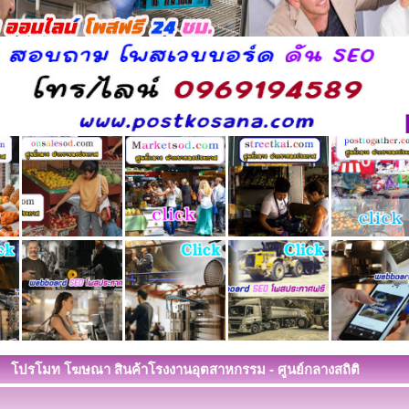
โปรโมท โฆษณา สินค้าโรงงานอุตสาหกรรม - ศูนย์กลางสถิติ