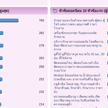
ูงสุด)
หัวข้อยอดนิยม 10 หัวข้อแรก (ผู้
760
จำหน่ายและรับทำขนาดตามสั่ง ตู้พระ ตู้
โชว์ แท่นวางพระ คุณภาพดี ราคา
โรงงาน
282
เครื่องชั่งรถบรรทุก รับออกแบบจัด
จำหน่าย.
บริการรักษาความปลอดภัย โดยทีมงาน
278
มืออาชีพ ผ่านการอบรมตามมาตรฐาน
สากล
มู่ลี่ไม้ มู่ลี่ไม้บาสวูด ขนาดใบ 35 มม., 50
262
มม. ดีไซน์สวย
พัดลมหอยโข่ง, พัดลมโบลเวอร์ เป็น
256
พัดลมระบายอากาศแบบต่อท่อส่งลม
ระยะไกล
Mr.klein มิสเตอร์คลาย น้ำมันนวดแก้
252
ปวดเมื่อย และ อาหารเสริมคีโม อิมูร่า.
กลูต้าฉีด ใหม่ล่าสุด, รักษารอยดำสิว
,รักษาสิวผด, รักษาฝ้า, รักษากระ ราคา
232
ส่ง
ตรวจสอบคดีอาญา เช็คหมายจับ เช็ค
ประวัติอาชญากรรม รับสืบทรัพย์ รับ
214
ตรวจสอบคู่ค้า