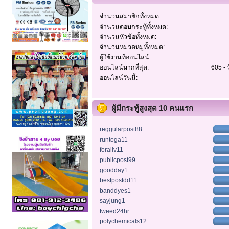
จำนวนสมาชิกทั้งหมด:
จำนวนตอบกระทู้ทั้งหมด:
จำนวนหัวข้อทั้งหมด:
จำนวนหมวดหมู่ทั้งหมด:
ผู้ใช้งานที่ออนไลน์:
ออนไลน์มากที่สุด:
605 - 
ออนไลน์วันนี้:
ผู้มีกระทู้สูงสุด 10 คนแรก
reggularpost88
runtoga11
foraliv11
publicpost99
goodday1
bestpostdd11
banddyes1
sayjung1
tweed24hr
polychemicals12