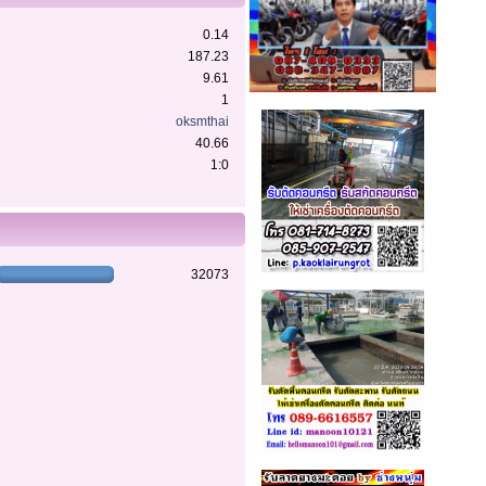
0.14
187.23
9.61
1
oksmthai
40.66
1:0
32073