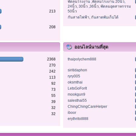
พัดลมโรงงาน ,พัดลมโรงงาน 20นิ้ว,
24นิ้ว, 30นิ้ว ,36นิ้ว, พัดลมอุตสาหกรรม
213
50นิ้ว
กันสาดไฟฟ้า, กันสาดพับเก็บได้
208
ออนไลน์นานที่สุด
2368
thaipolychem888
270
siritidaphon
242
ryry005
113
oksmthai
92
LetsGoForIt
73
mookgun9
55
salesthai55
39
ChingChingCareHelper
32
iboor
32
erythritol888