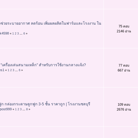
ัวช่วยระบายอากาศ ลดร้อน เพิ่มผลผลิตในฟาร์มและโรงงาน ใน
75 ตอบ
2146 อ่าน
rk4598
«
1
2
3
...
6
»
"เครื่องเล่นสนามเหล็ก" สำหรับการใช้งานกลางแจ้ง?
77 ตอบ
es1
667 อ่าน
«
1
2
3
...
6
»
ฟูก กล่องกระดาษลูกฟูก 3-5 ชั้น ราคาถูก | โรงงานชลบุรี
109 ตอบ
post999
2676 อ่าน
«
1
2
3
...
8
»