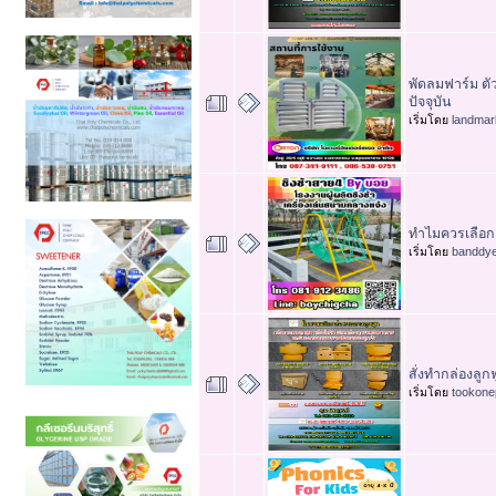
พัดลมฟาร์ม ต
ปัจจุบัน
เริ่มโดย
landma
ทำไมควรเลือก 
เริ่มโดย
banddy
สั่งทำกล่องลูก
เริ่มโดย
tookone