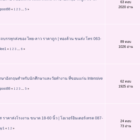
63 ตอบ
2020 อ่าน
rpost88
«
1
2
3
...
5
»
รถบรรทุกส่งของ ไทย-ลาว ราคาถูก | ทองล้วน ขนส่ง โทร 063-
89 ตอบ
1026 อ่าน
dee1
«
1
2
3
...
6
»
ษาอังกฤษสำหรับนักศึกษาและวัยทำงาน ที่ขอนแก่น Intensive
62 ตอบ
1925 อ่าน
rpost88
«
1
2
3
...
5
»
ราคาส่งโรงงาน ขนาด 18-60 นิ้ว | โอเวอร์อินเตอร์เทรด 087-
24 ตอบ
73 อ่าน
ay1
«
1
2
»