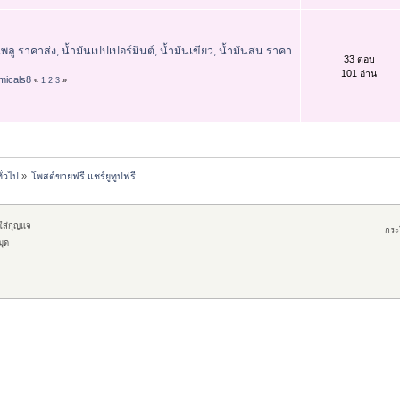
ู ราคาส่ง, น้ำมันเปปเปอร์มินต์, น้ำมันเขียว, น้ำมันสน ราคา
33 ตอบ
101 อ่าน
micals8
«
1
2
3
»
ั่วไป
»
โพสต์ขายฟรี แชร์ยูทูปฟรี
กใส่กุญแจ
กระ
มุด