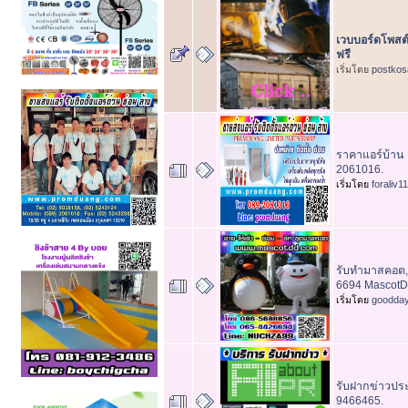
เวบบอร์ดโพสต์
ฟรี
เริ่มโดย
postkos
ราคาแอร์บ้าน 
2061016.
เริ่มโดย
foraliv11
รับทำมาสคอต,
6694 Mascot
เริ่มโดย
goodda
รับฝากข่าวประ
9466465.