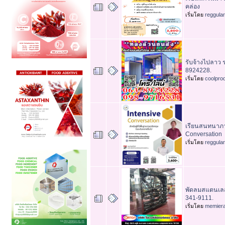
คล่อง
เริ่มโดย
reggula
รับจ้างไปลาว 
8924228.
เริ่มโดย
coolpro
เรียนสนทนาภา
Conversation
เริ่มโดย
reggula
พัดลมสแตนเลส 
341-9111.
เริ่มโดย
memier