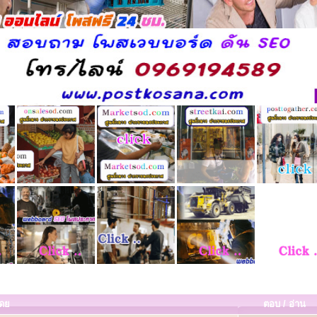
โดย
ตอบ
/
อ่าน