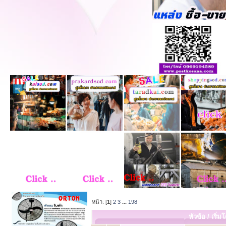
หน้า: [
1
]
2
3
...
198
หัวข้อ
/
เริ่ม