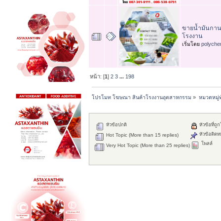
ขายน้ำมันกานพล
โรงงาน
เริ่มโดย
polyche
หน้า: [
1
]
2
3
...
198
โปรโมท โฆษณา สินค้าโรงงานอุตสาหกรรม
»
หมวดหมู่ท
หัวข้อปกติ
หัวข้อที่ถู
หัวข้อติดห
Hot Topic (More than 15 replies)
โพลล์
Very Hot Topic (More than 25 replies)