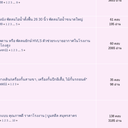
3653 อ่าน
88
«
1
2
3
...
9
»
นัง พัดลมไอน้ำตั้งพื้น 26 30 นิ้ว พัดลมไอน้ำขนาดใหญ่
61 ตอบ
99
195 อ่าน
«
1
2
3
...
5
»
เพดาน หรือ พัดลมยักษ์ HVLS ตัวช่วยระบายอากาศในโรงงาน
60 ตอบ
่โถงสูง
2065 อ่าน
ven11
«
1
2
3
...
5
»
นทางเดิน/เครื่องกั้นสามขา, เครื่องกั้นปีกผีเสื้อ, ไม้กั้นรถยนต์*
35 ตอบ
tdd11
98 อ่าน
«
1
2
3
»
็กแบบ คุณภาพดี ราคาโรงงาน | บูมสตีล สมุทรสาคร
138 ตอบ
3185 อ่าน
«
1
2
3
...
10
»