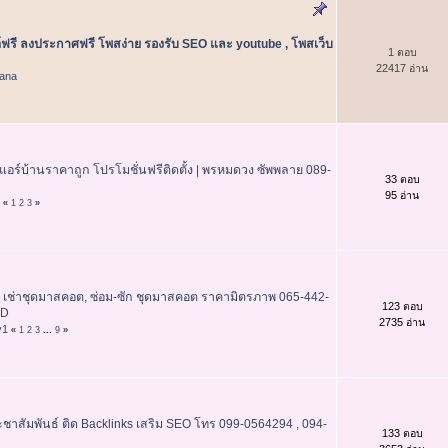
ฟรี ลงประกาศฟรี โพสง่าย รองรับ SEO และ youtube , โพสเว็บ
1 ตอบ
22417 อ่าน
ana
แอร์บ้านราคาถูก โปรโมชั่นฟรีติดตั้ง | พรหมดวง ซัพพลาย 089-
33 ตอบ
95 อ่าน
«
1
2
3
»
 เช่าชุดมาสคอต, ซ่อม-ซัก ชุดมาสคอต ราคามิตรภาพ 065-442-
123 ตอบ
DD
2735 อ่าน
y1
«
1
2
3
...
9
»
ชาสัมพันธ์ ติด Backlinks เสริม SEO โทร 099-0564294 , 094-
133 ตอบ