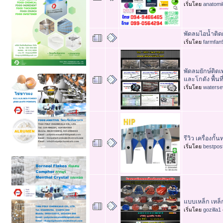
เริ่มโดย
anatomi
พัดลมไอน้ำติดผ
เริ่มโดย
farmfan
พัดลมยักษ์ติด
และโกดัง พื้นที
เริ่มโดย
waterse
รีวิว เครื่องกั้
เริ่มโดย
bestpos
แบบเหล็ก เหล
เริ่มโดย
gozilla1