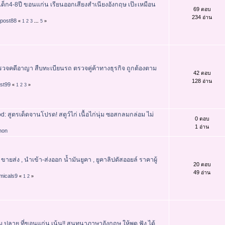
เด็ก4-8ปี ขอนแก่น เรียนออกเสียงสำเนียงอังกฤษ เป๊ะเหมือน
69 ตอบ
234 อ่าน
rpost88
«
1
2
3
...
5
»
รวจคดีอาญา สืบทะเบียนรถ ตรวจคู่ค้าทางธุรกิจ ถูกต้องตาม
42 ตอบ
128 อ่าน
ost99
«
1
2
3
»
od: สูตรเด็ดจานโปรด! สตูว์ไก่ เนื้อไก่นุ่ม ซอสกลมกล่อม ไม่
0 ตอบ
1 อ่าน
phon
 ขายส่ง , นำเข้า-ส่งออก น้ำมันยูคา , ยูคาลิปตัสออยล์ ราคาผู้
20 ตอบ
49 อ่าน
micals9
«
1
2
»
ม.ปลาย ที่ขอนแก่น เน้น!! สนทนาภาษาอังกฤษ ให้พูด ฟัง ได้