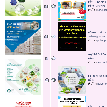
เรียน Phonics 
เจ้าของภาษา
เริ่มโดย
reggula
เช็คหมายจับ ต
หลักกฎหมาย
เริ่มโดย
publicp
สตูว์ไก่ SN Fo
เลี่ยน เ
เริ่มโดย
siritida
Eucalyptus Oil
ผลิต
เริ่มโดย
polyche
เรียนแกรมม่า 